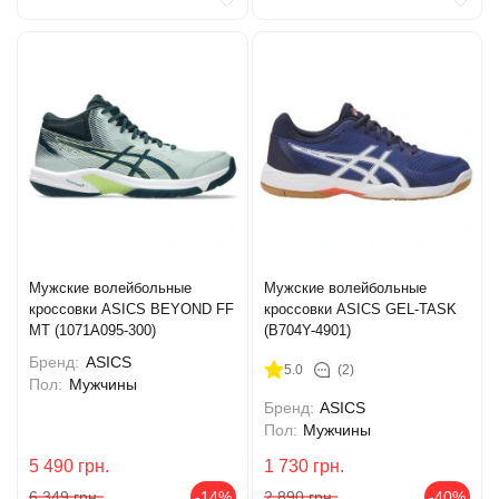
Мужские волейбольные
Мужские волейбольные
кроссовки ASICS BEYOND FF
кроссовки ASICS GEL-TASK
MT (1071A095-300)
(B704Y-4901)
Бренд:
ASICS
5.0
(2)
Пол:
Мужчины
Бренд:
ASICS
Пол:
Мужчины
5 490
грн.
1 730
грн.
6 349
грн.
-14%
2 890
грн.
-40%