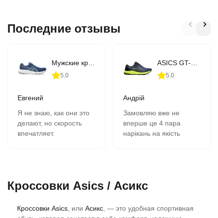
Последние отзывы
Мужские кроссовки для бега ASICS GEL-CONTEND 9 (1011B881-407)
ASICS GT-1000 10 (1011B001-406)
5.0
5.0
Евгений
Андрій
Я не знаю, как они это
Замовляю вже не
делают, но скорость
вперше це 4 пара
впечатляет.
нарікань на якість
В 11-00 зашёл на сайт,
кросівок немає все
сделал заказ, на
супер, оформлення
следующий день в 9-00
замовлення швидка
забрал в почтомате.
вчора замовив сьогодні
Кроссовки Asics / Асикс
К качеству никаких
отримав всім
вопросов- 2 сезона,
рекомендую.
полёт нормальный.
Кроссовки Asics
, или
Асикс
, — это удобная спортивная
Сегодня заказываю