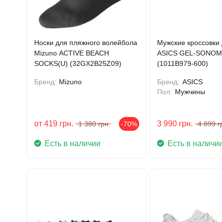
Носки для пляжного волейбола
Мужские кроссовки 
Mizuno ACTIVE BEACH
ASICS GEL-SONOM
SOCKS(U) (32GX2B25Z09)
(1011B979-600)
Бренд:
Mizuno
Бренд:
ASICS
Пол:
Мужчины
от
419
грн.
3 990
грн.
1 380
грн.
-70%
4 899
г
Есть в наличии
Есть в наличи