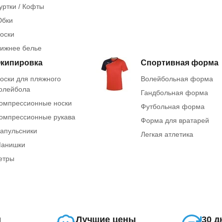
уртки / Кофты
бки
оски
ижнее белье
кипировка
Спортивная форма
оски для пляжного
Волейбольная форма
олейбола
Гандбольная форма
омпрессионные носки
Футбольная форма
омпрессионные рукава
Форма для вратарей
апульсники
Легкая атлетика
анишки
етры
и
Лучшие цены
30 д