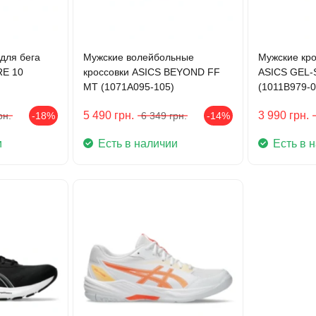
для бега
Мужские волейбольные
Мужские кро
RE 10
кроссовки ASICS BEYOND FF
ASICS GEL
MT (1071A095-105)
(1011B979-0
5 490
грн.
3 990
грн.
рн.
-18%
6 349
грн.
-14%
и
Есть в наличии
Есть в 