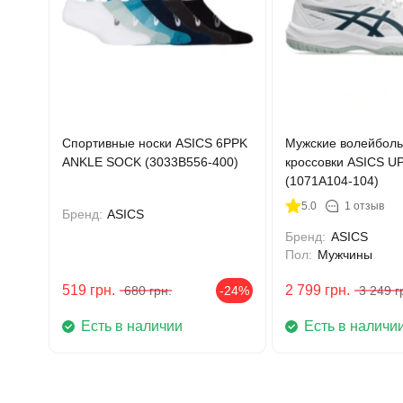
Спортивные носки ASICS 6PPK
Мужские волейбол
ANKLE SOCK (3033B556-400)
кроссовки ASICS 
(1071A104-104)
5.0
1 отзыв
Бренд:
ASICS
Бренд:
ASICS
Пол:
Мужчины
519
грн.
2 799
грн.
680
грн.
-24%
3 249
г
Есть в наличии
Есть в наличи