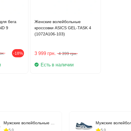
для бега
Женские волейбольные
ND 9
кроссовки ASICS GEL-TASK 4
(1072A106-103)
рн.
-18%
3 999
грн.
4 399
грн.
и
Есть в наличии
Мужские волейбольные кроссовки ASICS GEL-ROCKET 12 (1071A116-400)
5.0
5.0