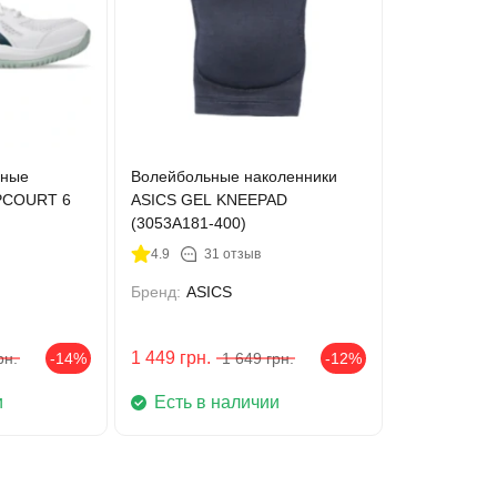
ьные
Волейбольные наколенники
UPCOURT 6
ASICS GEL KNEEPAD
(3053A181-400)
4.9
31 отзыв
Бренд:
ASICS
1 449
грн.
рн.
-14%
1 649
грн.
-12%
и
Есть в наличии