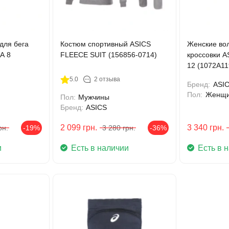
для бега
Костюм спортивный ASICS
Женские во
A 8
FLEECE SUIT (156856-0714)
кроссовки 
12 (1072A11
5.0
2 отзыва
Бренд:
ASI
Пол:
Женщ
Пол:
Мужчины
Бренд:
ASICS
2 099
грн.
3 340
грн.
рн.
-19%
3 280
грн.
-36%
и
Есть в наличии
Есть в 