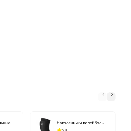
Мужские волейбольные кроссовки ASICS UPCOURT 6 (1071A104-402)
Наколенники волейбольные ASICS Basic Kneepad (146814-0904)
5.0