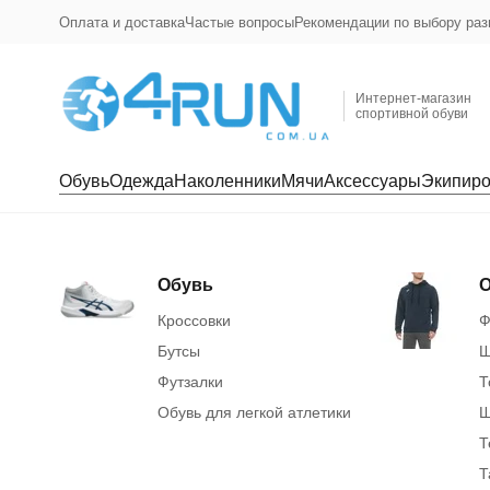
Оплата и доставка
Частые вопросы
Рекомендации по выбору раз
Интернет-магазин
спортивной обуви
Обувь
Одежда
Наколенники
Мячи
Аксессуары
Экипиро
Обувь
О
Кроссовки
Ф
Бутсы
Ш
Футзалки
Т
Обувь для легкой атлетики
Ш
Т
Т