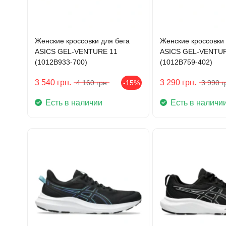
Женские кроссовки для бега
Женские кроссовки 
ASICS GEL-VENTURE 11
ASICS GEL-VENTU
(1012B933-700)
(1012B759-402)
3 540
грн.
3 290
грн.
4 160
грн.
-15%
3 990
г
Есть в наличии
Есть в наличи