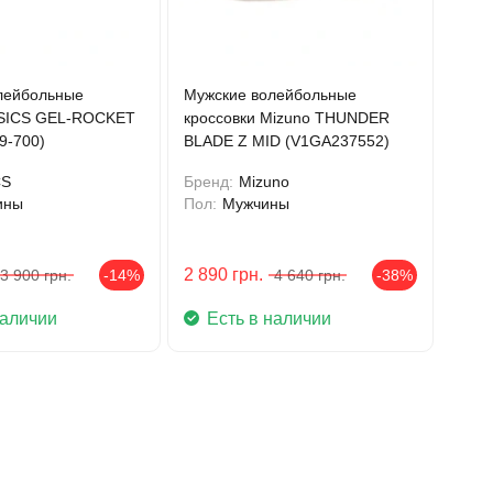
лейбольные
Мужские волейбольные
ASICS GEL-ROCKET
кроссовки Mizuno THUNDER
9-700)
BLADE Z MID (V1GA237552)
CS
Бренд:
Mizuno
ины
Пол:
Мужчины
2 890
грн.
3 900
грн.
-14%
4 640
грн.
-38%
наличии
Есть в наличии