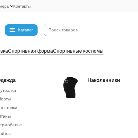
мера
Контакты
Каталог
вка
Спортивная форма
Спортивные костюмы
дежда
Наколенники
утболки
орты
олстовки
таны
ермобелье
айтсы