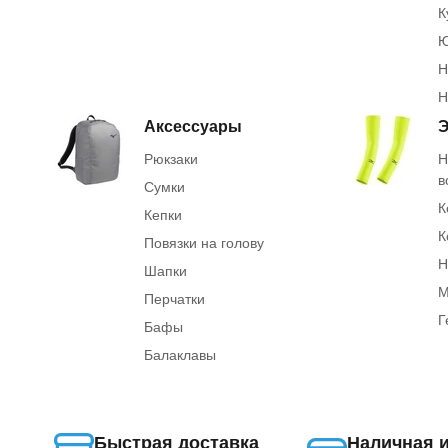
К
Ю
Н
Н
Аксессуары
Э
Рюкзаки
Н
в
Сумки
К
Кепки
К
Повязки на голову
Н
Шапки
М
Перчатки
Г
Бафы
Балаклавы
Быстрая доставка
Наличная 