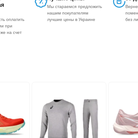
ая
Мы стараемся предложить
Верне
нашим покупателям
помен
сть оплатить
лучшие цены в Украине
без л
ми при
же на счет