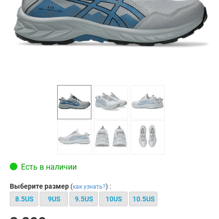
Есть в наличии
Выберите размер
(
) :
как узнать?
8.5US
9US
9.5US
10US
10.5US