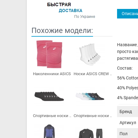
Описан
Похожие модели:
Название 
просто ка
растягива
Состав:
Наколенники ASICS...
Носки ASICS CREW ...
56% Cotto
40% Polyes
4% Spande
Бренд
Спортивные носки ...
Спортивные носки ...
Артикул
Пол