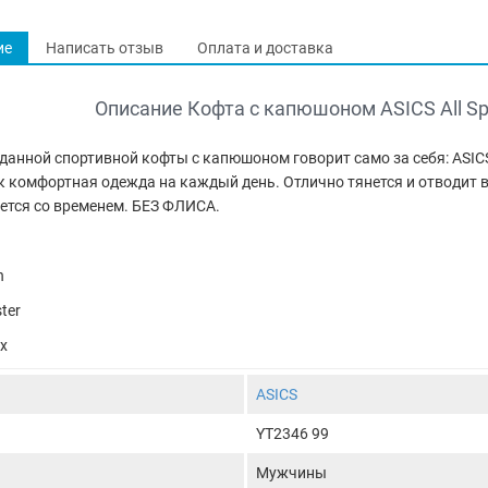
ие
Написать отзыв
Оплата и доставка
Описание Кофта с капюшоном ASICS All Spo
данной спортивной кофты с капюшоном говорит само за себя: ASICS 
к комфортная одежда на каждый день. Отлично тянется и отводит в
ется со временем. БЕЗ ФЛИСА.
n
ter
x
ASICS
YT2346 99
Мужчины