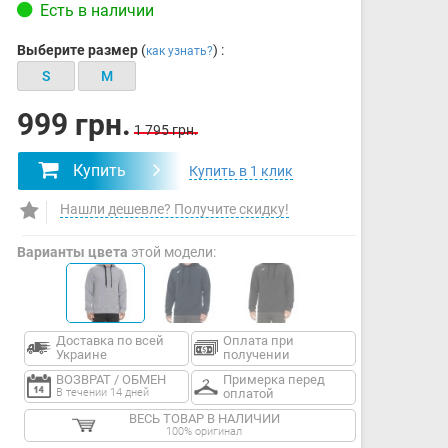
Есть в наличии
Выберите размер
(
) :
как узнать?
S
M
999 грн.
1 795 грн.
Купить
Купить в 1 клик
Нашли дешевле? Получите скидку!
Варианты цвета
этой модели:
Доставка по всей
Оплата при
Украине
получении
ВОЗВРАТ / ОБМЕН
Примерка перед
В течении 14 дней
оплатой
ВЕСЬ ТОВАР В НАЛИЧИИ
100% оригинал