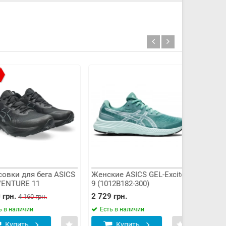
-39%
и для бега ASICS
Женские ASICS GEL-Excite
Женские A
TURE 11
9 (1012B182-300)
(1012A835
0-003)
.
2 729 грн.
1 599 грн.
4 160 грн.
наличии
Есть в наличии
Есть в н
пить
Купить
Куп