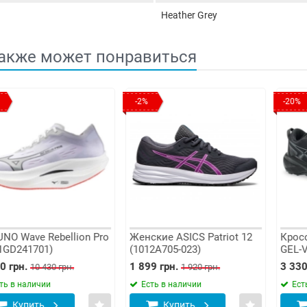
Heather Grey
акже может понравиться
-2%
-20%
Wave Rebellion Pro
Женские ASICS Patriot 12
Кроссовк
241701)
(1012A705-023)
GEL-VEN
(1011C16
н.
1 899 грн.
3 330 грн
10 430 грн.
1 920 грн.
 наличии
Есть в наличии
Есть в 
упить
Купить
Ку