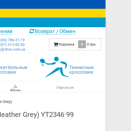
чении
Возврат / Обмен
(66) 786-21-19
Корзина
0
0 грн.
(97) 013-83-50
s@4run.com.ua
скетбольные
Теннисные
оссовки
кроссовки
r Grey)
eather Grey) YT2346 99