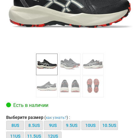
Есть в наличии
Выберите размер
(
) :
как узнать?
8US
8.5US
9US
9.5US
10US
10.5US
11US
11.5US
12US