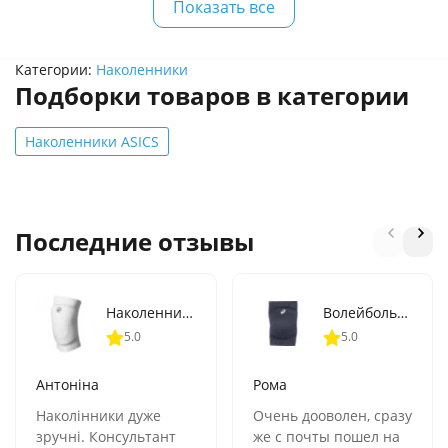
Показать все
Категории:
Наколенники
Подборки товаров в категории
Наколенники ASICS
Последние отзывы
Наколенники волейбольные ASICS GEL (146815-0001)
Волейбольные наколенники ASICS GEL KNEEPAD (3053A181-400)
5.0
5.0
Антоніна
Рома
Наколінники дуже
Очень дооволен, сразу
зручні. Консультант
же с почты пошел на