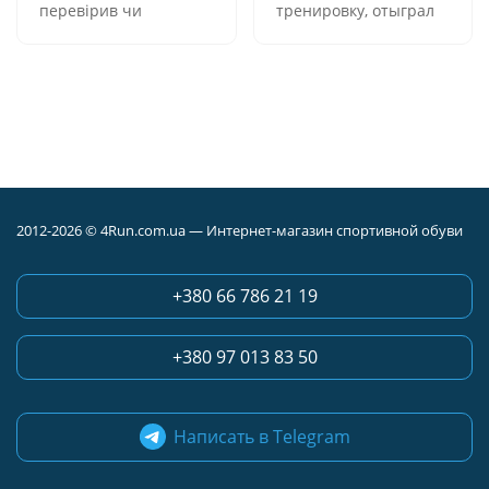
перевірив чи
тренировку, отыграл
правильно підібраний
на 100% падения и
розмір. Була повна
выпады на ура! не
передоплата, все
чувствуются даже
прийшло через пару
неаккуратные
днів в оригінальній
падения после
упаковці на Нову
воздушных
пошту. Однозначно
схватоксхваток. Кроме
рекомендую! Товар
того очень хоошо
вартує витрачених
резинки удерживают
2012-2026 © 4Run.com.ua — Интернет-магазин спортивной обуви
коштів.
проблемные колени.
Из минусов
тотренировки
+380 66 786 21 19
наколенников после
тренировки.
+380 97 013 83 50
Написать в Telegram