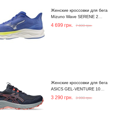
Женские кроссовки для бега
Mizuno Wave SERENE 2
(J1GD255971)
4 699
грн.
7 800
грн.
Женские кроссовки для бега
ASICS GEL-VENTURE 10
(1012B759-402)
3 290
грн.
3 990
грн.