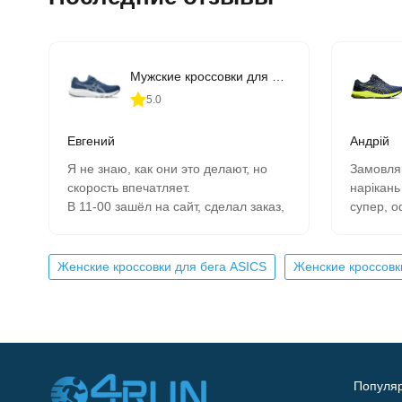
Мужские кроссовки для бега ASICS GEL-CONTEND 9 (1011B881-407)
5.0
Евгений
Андрій
Я не знаю, как они это делают, но
Замовля
скорость впечатляет.
нарікань
В 11-00 зашёл на сайт, сделал заказ,
супер, 
на следующий день в 9-00 забрал в
швидка в
почтомате.
отримав
К качеству никаких вопросов- 2
Женские кроссовки для бега ASICS
Женские кроссов
сезона, полёт нормальный.
Сегодня заказываю четвёртую пару.
Популяр