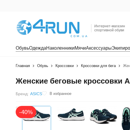
Интернет-магазин
спортивной обуви
Обувь
Одежда
Наколенники
Мячи
Аксессуары
Экипиро
Главная
Обувь
Кроссовки
Кроссовки для бега
Жен
Женские беговые кроссовки A
В избранное
Бренд:
ASICS
-40%