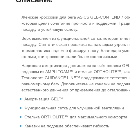
Женские кроссовки для бега ASICS GEL-CONTEND 7 об
которые ценят сочетание прочности и поддержки. Трад
посадку и устойчивую основу.
Верх выполнен из функциональной сетки, которая тяне
посадку. Синтетическая прошивка на накладках укрепля
термопластика надежно фиксирует ногу. Благодаря ум
стельки, эти кроссовки стали более экологичными.
Надежная амортизация достигается за счёт вставки GE
подошвы из AMPLIFOAM™ и стельки ORTHOLITE™, кажда
Технология GUIDANCE LINE™ поддерживает естественно
равномерному бегу. Дополнительные канавки на подош
естественного движения от приземления до отталкиван
Амортизация GEL™
Функциональная сетка для улучшенной вентиляции
Стелька ORTHOLITE™ для максимального комфорта
Канавки на подошве обеспечивают гибкость