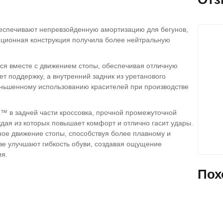
еспечивают непревзойденную амортизацию для бегунов,
иционная конструкция получила более нейтральную
тся вместе с движением стопы, обеспечивая отличную
ет поддержку, а внутренний задник из уретанового
еньшенному использованию красителей при производстве
L™ в задней части кроссовка, прочной промежуточной
я из которых повышает комфорт и отлично гасит удары.
е движение стопы, способствуя более плавному и
ве улучшают гибкость обуви, создавая ощущение
ия.
Пох