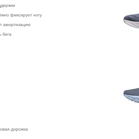
ддержки
ёжно фиксирует ногу
т амортизацию
 бега
говая дорожка