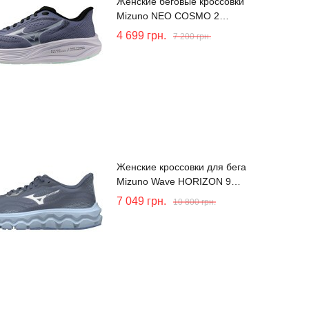
Женские беговые кроссовки
Mizuno NEO COSMO 2
(J1GW261273)
4 699
грн.
7 200
грн.
Женские кроссовки для бега
Mizuno Wave HORIZON 9
(J1GD262622)
7 049
грн.
10 800
грн.