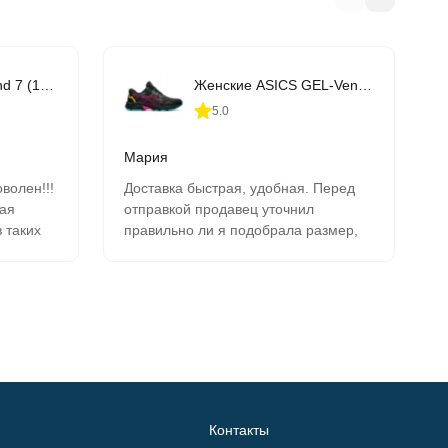
ASICS GEL-Contend 7 (1011B040-403)
Женские ASICS GEL-Venture 8 (1012A708-003)
5.0
Мария
А
волен!!!
Доставка быстрая, удобная. Перед
В
ная
отправкой продавец уточнил
р
 таких
правильно ли я подобрала размер,
в
вие!!! С
уточнил мои параметры. Кроссовки
а
ить о
подошли .
д
ься-
2
!
б
м сайте
о
з
л!!!
ть перед
Контакты
спехов в