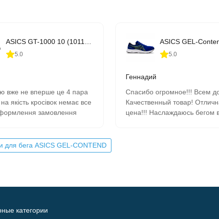
ASICS GT-1000 10 (1011B001-406)
5.0
5.0
Геннадий
ю вже не вперше це 4 пара
Спасибо огромное!!! Всем до
 на якість кросівок немає все
Качественный товар! Отлич
оформлення замовлення
цена!!! Наслаждаюсь бегом в
чора замовив сьогодні
кроссовках!!! Одно удовольст
 всім рекомендую.
продавцом все можно обсуд
товаре и обо всем договорит
ки для бега ASICS GEL-CONTEND
найти приемлемый вариант!!
Кроссовки покупаю на данно
уже не первый год и ни разу
продавец ни в чем не обману
Спасибо ему за честность и
проявленную ответственнос
ные категории
покупателем!!! Желаю ему у