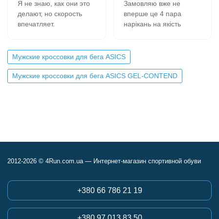
Я не знаю, как они это
Замовляю вже не
делают, но скорость
вперше це 4 пара
впечатляет.
нарікань на якість
В 11-00 зашёл на сайт,
кросівок немає все
сделал заказ, на
супер, оформлення
следующий день в 9-00
замовлення швидка
Мужские кроссовки для бега ASICS
забрал в почтомате.
вчора замовив сьогодні
К качеству никаких
отримав всім
Мужские кроссовки для бега ASICS GEL-CONTEND
вопросов- 2 сезона,
рекомендую.
полёт нормальный.
Сегодня заказываю
четвёртую пару.
2012-2026 © 4Run.com.ua — Интернет-магазин спортивной обуви
+380 66 786 21 19
+380 97 013 83 50