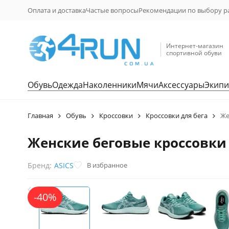
Оплата и доставка
Частые вопросы
Рекомендации по выбору р
Интернет-магазин
спортивной обуви
Обувь
Одежда
Наколенники
Мячи
Аксессуары
Экипи
Главная
Обувь
Кроссовки
Кроссовки для бега
Же
Женские беговые кроссовки A
В избранное
Бренд:
ASICS
-40%