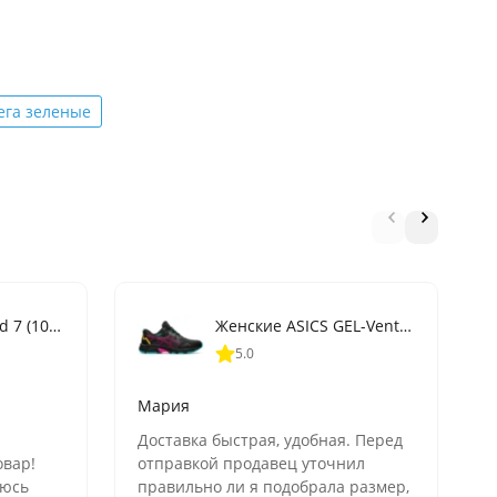
ега зеленые
ASICS GEL-Contend 7 (1011B040-403)
Женские ASICS GEL-Venture 8 (1012A708-003)
5.0
Мария
Доставка быстрая, удобная. Перед
В
овар!
отправкой продавец уточнил
р
аюсь
правильно ли я подобрала размер,
у