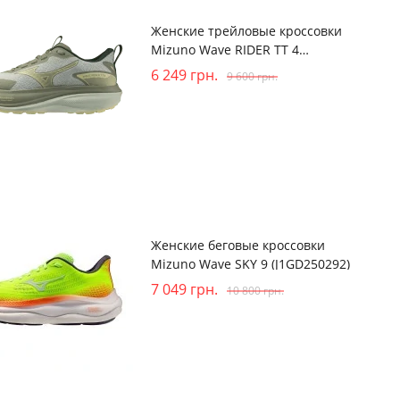
Женские трейловые кроссовки
Mizuno Wave RIDER TT 4
(J1GW263271)
6 249
грн.
9 600
грн.
Женские беговые кроссовки
Mizuno Wave SKY 9 (J1GD250292)
7 049
грн.
10 800
грн.