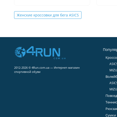
заказ, на следующий день в 9-00
замовле
забрал в почтомате.
сьогодн
К качеству никаких вопросов- 2
Женские кроссовки для бега ASICS
сезона, полёт нормальный.
Сегодня заказываю четвёртую
пару.
Популя
Кроссо
ASIC
2012-2026 © 4Run.com.ua — Интернет-магазин
MIZ
спортивной обуви
Волейб
ASIC
MIZ
Повсед
Теннис
Рюкза
Сумки