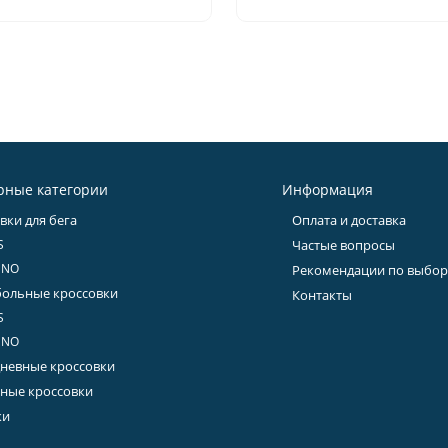
ння швидка вчора замовив
бегом в таких кроссовках!!!
і отримав всім рекомендую.
удовольствие!!! С продавцо
можно обсудить о товаре и
всем договориться-найти
приемлемый вариант!!! Кр
покупаю на данном сайте 
первый год и ни разу прод
в чем не обманул!!! Спасиб
честность и проявленную
рные категории
Информация
ответственность перед
вки для бега
Оплата и доставка
покупателем!!! Желаю ему 
в делах!!!
S
Частые вопросы
UNO
Рекомендации по выбор
ольные кроссовки
Контакты
S
UNO
невные кроссовки
ные кроссовки
ки