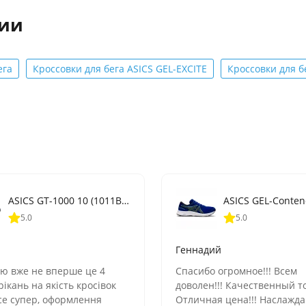
рии
ега
Кроссовки для бега ASICS GEL-EXCITE
Кроссовки для б
ASICS GT-1000 10 (1011B001-406)
5.0
5.0
Геннадий
ю вже не вперше це 4
Спасибо огромное!!! Всем
ікань на якість кросівок
доволен!!! Качественный т
се супер, оформлення
Отличная цена!!! Наслажд