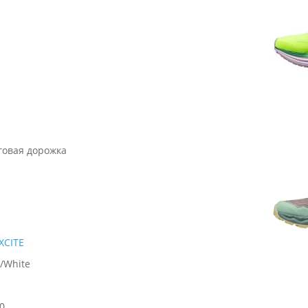
говая дорожка
XCITE
/White
0