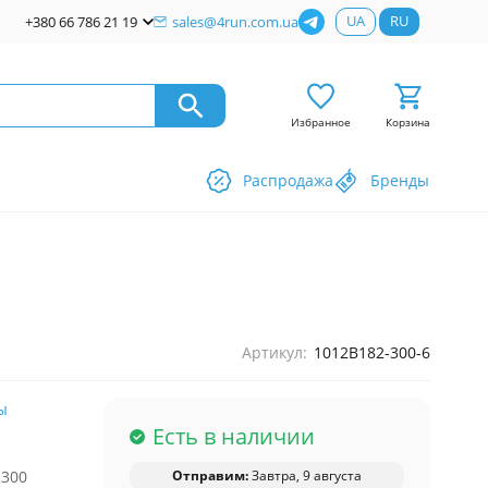
UA
RU
+380 66 786 21 19
sales@4run.com.ua
Избранное
Корзина
Распродажа
Бренды
Артикул:
1012B182-300-6
ы
Есть в наличии
2300
Отправим:
Завтра, 9 августа