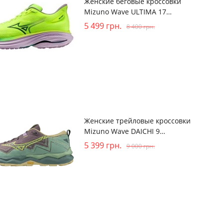
Женские беговые кроссовки
Mizuno Wave ULTIMA 17
(J1GD261872)
5 499
грн.
8 400
грн.
Женские трейловые кроссовки
Mizuno Wave DAICHI 9
(J1GK257133)
5 399
грн.
9 000
грн.