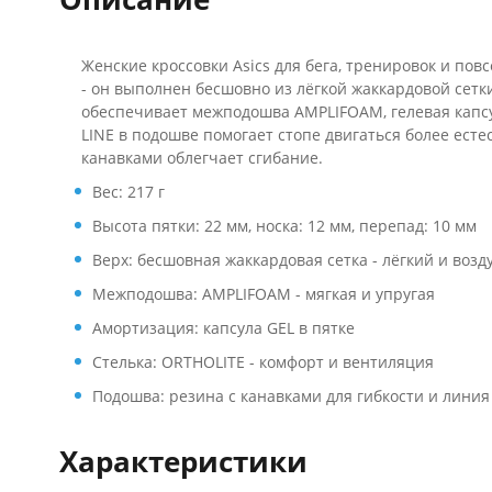
Женские кроссовки Asics для бега, тренировок и пов
- он выполнен бесшовно из лёгкой жаккардовой сетк
обеспечивает межподошва AMPLIFOAM, гелевая капсу
LINE в подошве помогает стопе двигаться более ест
канавками облегчает сгибание.
Вес: 217 г
Высота пятки: 22 мм, носка: 12 мм, перепад: 10 мм
Верх: бесшовная жаккардовая сетка - лёгкий и во
Межподошва: AMPLIFOAM - мягкая и упругая
Амортизация: капсула GEL в пятке
Стелька: ORTHOLITE - комфорт и вентиляция
Подошва: резина с канавками для гибкости и лини
Характеристики