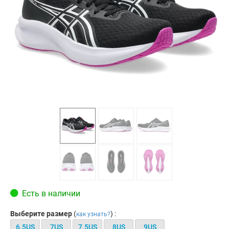
Есть в наличии
Выберите размер
(
) :
как узнать?
6.5US
7US
7.5US
8US
9US