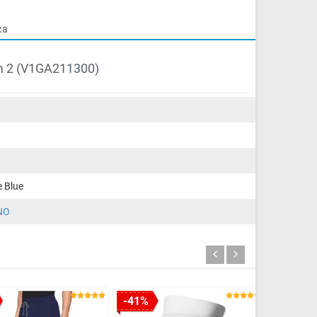
ка
 2 (V1GA211300)
e Blue
NO
-41%
-30%