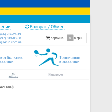
чении
Возврат / Обмен
(66) 786-21-19
Корзина
0
0 грн.
(97) 013-83-50
s@4run.com.ua
скетбольные
Теннисные
оссовки
кроссовки
A211300)