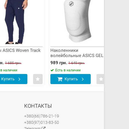
ICS Woven Track
Наколенники
Наколенн
волейбольные ASICS GEL
волейбол
(White)
Basic Kne
989 грн.
849 грн.
1 685 грн.
1 649 грн.
1 
наличии
Есть в наличии
Есть в н
пить
Купить
Куп
КОНТАКТЫ
+380(66)786-21-19
+380(97)013-83-50
Telegram