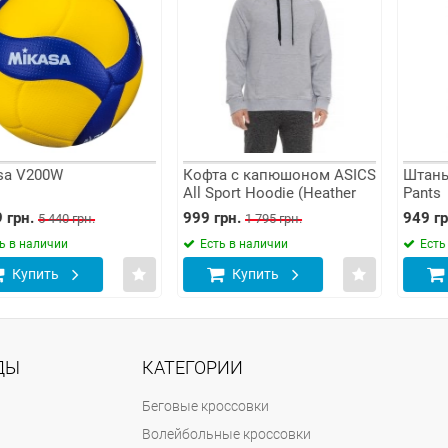
 V200W
Кофта с капюшоном ASICS
Штаны AS
All Sport Hoodie (Heather
Pants
Grey)
н.
999 грн.
949 грн.
5 440 грн.
1 795 грн.
 наличии
Есть в наличии
Есть в 
упить
Купить
Ку
ДЫ
КАТЕГОРИИ
Беговые кроссовки
Волейбольные кроссовки