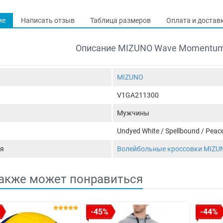
ие
Написать отзыв
Таблица размеров
Оплата и достав
Описание MIZUNO Wave Momentum
MIZUNO
V1GA211300
Мужчины
Undyed White / Spellbound / Peac
я
Волейбольные кроссовки MIZU
акже может понравиться
-45%
-44%