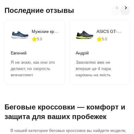
Последние отзывы
Мужские кроссовки для бега ASICS GEL-CONTEND 9 (1011B881-407)
ASICS GT-1000 10 (1011B001-406)
5.0
5.0
Евгений
Андрій
Я не знаю, как они это
Замовляю вже не
делают, но скорость
вперше це 4 пара
впечатляет.
нарікань на якість
В 11-00 зашёл на сайт,
кросівок немає все
сделал заказ, на
супер, оформлення
следующий день в 9-00
замовлення швидка
забрал в почтомате.
вчора замовив сьогодні
Беговые кроссовки — комфорт и
К качеству никаких
отримав всім
вопросов- 2 сезона,
рекомендую.
защита для ваших пробежек
полёт нормальный.
Сегодня заказываю
В нашей категории беговых кроссовок вы найдете модели,
четвёртую пару.