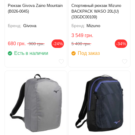
Рюкзак Givova Zaino Mountain
Спортивный рюкзак Mizuno
(B026-0045)
BACKPACK WASO 20L(U)
(33GDC00109)
Бренд:
Givova
Бренд:
Mizuno
3 549
грн.
680
грн.
900
грн.
-24%
5 400
грн.
-34%
Есть в наличии
Под заказ