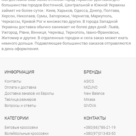
большинства городов Восточной, Центральной и Южной Украины
займет не более суток : Киев, Харьков, Одесса, Днепр, Полтава,
Херсон, Николаев, Сумы, Запорожье, Чернигов, Мариуполь,
Черкассы, Кривой Рог и множество других. В города Западной
Украины доставка обычно занимает не более двух дней: Львів,
Ужгород, Рівне, Вінниця, Чернівці, Тернопіль, Івано-Франківськ,
Житомир и другие. В отдаленные городки и села заказ может ехать
немного дольше. Подавляющее большинство заказов отправляются
в день оформления.
ИНФОРМАЦИЯ
БРЕНДЫ
Контакты
ASICS
Оплата и доставка
MIZUNO
Доставка заказов из Европы
New Balance
Таблица размеров
Mikasa
Вопросы и ответы
GIVOVA
КАТЕГОРИИ
КОНТАКТЫ
Беговые кроссовки
+380(66)786-21-19
Волейбольные кроссовки
+380(97)013-83-50