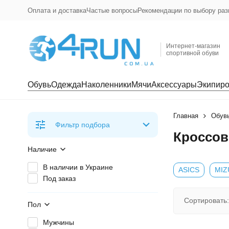
Оплата и доставка
Частые вопросы
Рекомендации по выбору раз
Интернет-магазин
спортивной обуви
Обувь
Одежда
Наколенники
Мячи
Аксессуары
Экипиро
Главная
Обув
Фильтр подбора
Кроссов
Наличие
В наличии в Украине
ASICS
MIZ
Под заказ
Сортировать:
Пол
Мужчины