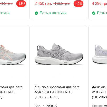
2 450
грн.
4 290
гр
 490
грн.
-13%
4 080
грн.
-40%
личии
Есть в наличии
Есть 
овки для бега
Женские кроссовки для бега
Женские 
ONTEND 9
ASICS GEL-CONTEND 9
ASICS G
2)
(1012B681-502)
(1012B68
Бренд:
ASICS
Бренд:
A