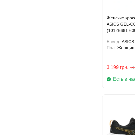
Женские кросс
ASICS GEL-C
(1012B681-60
Бренд:
ASICS
Пол:
Женщин
3 199
грн.
3
Есть в на