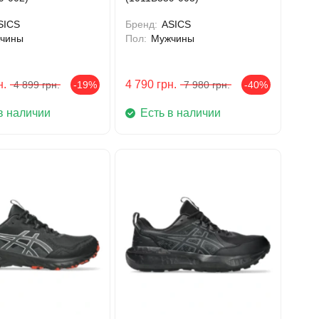
SICS
Бренд:
ASICS
чины
Пол:
Мужчины
н.
4 790
грн.
4 899
грн.
-19%
7 980
грн.
-40%
в наличии
Есть в наличии