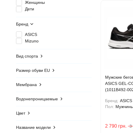
Женщины
Дети
Бренд
ASICS
Mizuno
Вид спорта
Размер обуви EU
Мужские бего
ASICS GEL-C
Мембрана
(1011B492-00
Водонепроницаемые
Бренд:
ASICS
Пол:
Мужчин
Цвет
2 790
грн.
3
Название модели