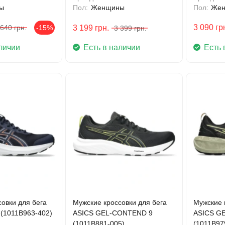
ы
Пол:
Женщины
Пол:
Же
3 090
гр
 640
грн.
-15%
3 199
грн.
3 399
грн.
личии
Есть в наличии
Есть 
овки для бега
Мужские кроссовки для бега
Мужские 
 (1011B963-402)
ASICS GEL-CONTEND 9
ASICS G
(1011B881-005)
(1011B97