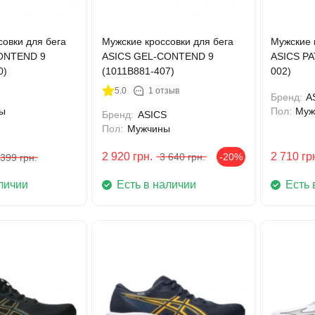
овки для бега
Мужские кроссовки для бега
Мужские 
ONTEND 9
ASICS GEL-CONTEND 9
ASICS PA
0)
(1011B881-407)
002)
5.0
1 отзыв
Бренд:
A
ы
Пол:
Муж
Бренд:
ASICS
Пол:
Мужчины
2 920
грн.
2 710
гр
3 640
грн.
-20%
 399
грн.
личии
Есть в наличии
Есть 