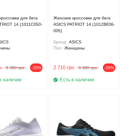
кроссовки для бега
Женские кроссовки для бега
TRIOT 14 (1011C050-
ASICS PATRIOT 14 (1012B836-
005)
SICS
Бренд:
ASICS
чины
Пол:
Женщины
н.
2 710
грн.
3 380
грн.
-20%
3 380
грн.
-20%
в наличии
Есть в наличии