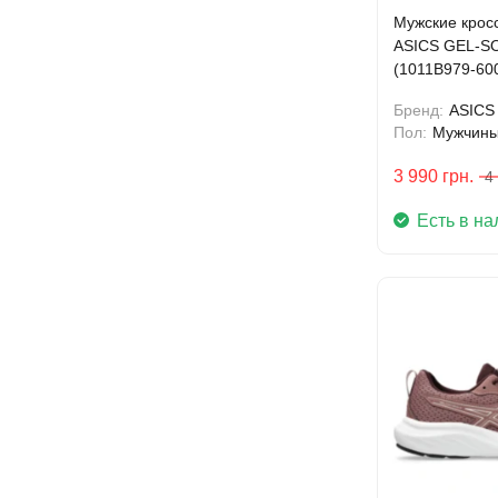
Мужские кросс
ASICS GEL-S
(1011B979-60
Бренд:
ASICS
Пол:
Мужчин
3 990
грн.
4
Есть в на