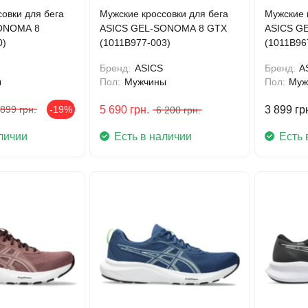
овки для бега
Мужские кроссовки для бега
Мужские 
ONOMA 8
ASICS GEL-SONOMA 8 GTX
ASICS G
0)
(1011B977-003)
(1011B96
Бренд:
ASICS
Бренд:
A
ы
Пол:
Мужчины
Пол:
Муж
 899
грн.
-19%
5 690
грн.
3 899
гр
6 200
грн.
личии
Есть в наличии
Есть 