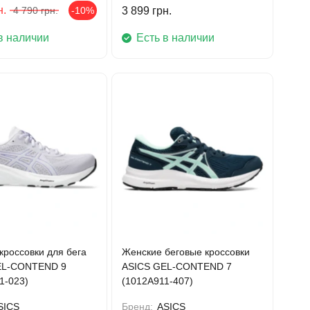
н.
4 790
грн.
-10%
3 899
грн.
в наличии
Есть в наличии
кроссовки для бега
Женские беговые кроссовки
EL-CONTEND 9
ASICS GEL-CONTEND 7
1-023)
(1012A911-407)
SICS
Бренд:
ASICS