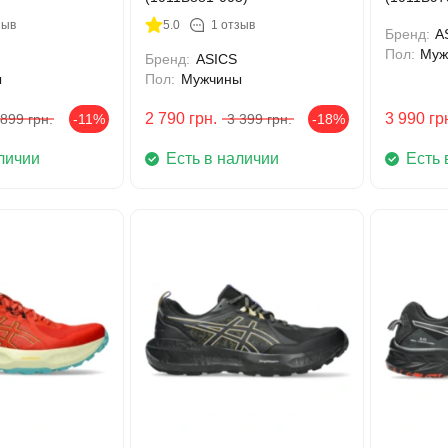
зыв
5.0
1 отзыв
Бренд:
A
Пол:
Муж
Бренд:
ASICS
ы
Пол:
Мужчины
2 790
грн.
3 990
гр
 899
грн.
-11%
3 399
грн.
-18%
личии
Есть в наличии
Есть 