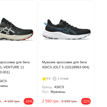
кроссовки для бега
Мужские кроссовки для бега
EL-VENTURE 11
ASICS JOLT 5 (1011B963-004)
0-001)
5.0
1 отзыв
SICS
чины
Бренд:
ASICS
Пол:
Мужчины
н.
2 590
грн.
4 160
грн.
-15%
2 899
грн.
-11%