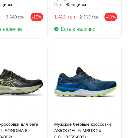
нщины
Пол:
Женщины
н.
1 420
грн.
3 640
грн.
-15%
2 363
грн.
-40%
в наличии
Есть в наличии
кроссовки для бега
Мужские беговые кроссовки
EL-SONOMA 8
ASICS GEL-NIMBUS 24
9-002)
(1011B359-003)