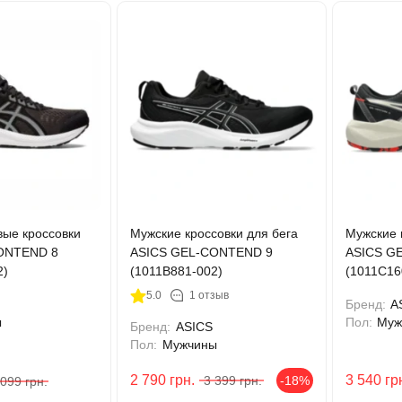
вые кроссовки
Мужские кроссовки для бега
Мужские 
ONTEND 8
ASICS GEL-CONTEND 9
ASICS G
2)
(1011B881-002)
(1011C16
5.0
1 отзыв
Бренд:
A
ы
Пол:
Муж
Бренд:
ASICS
Пол:
Мужчины
2 790
грн.
3 540
гр
3 399
грн.
-18%
 099
грн.