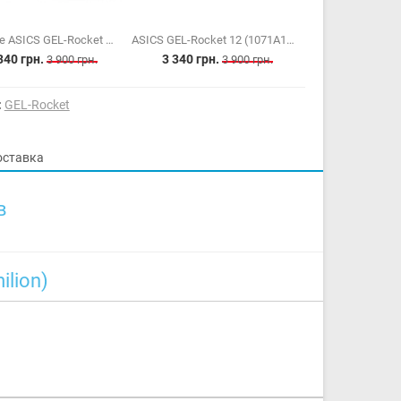
Женские ASICS GEL-Rocket 12 (1072A119-700)
ASICS GEL-Rocket 12 (1071A116-001)
340 грн.
3 340 грн.
3 900 грн.
3 900 грн.
:
GEL-Rocket
оставка
в
lion)