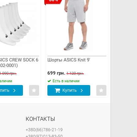
SICS CREW SOCK 6
Шорты ASICS Knit 9'
Штаны для
02-0001)
Aptitude 2
699 грн.
999 грн.
1 090 грн.
1 120 грн.
1 
наличии
Есть в наличии
Есть в н
пить
Купить
Куп
КОНТАКТЫ
+380(66)786-21-19
+380(97)013-83-50