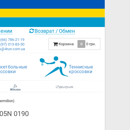
чении
Возврат / Обмен
(66) 786-21-19
Корзина
0
0 грн.
(97) 013-83-50
s@4run.com.ua
скетбольные
Теннисные
оссовки
кроссовки
ermilion)
405N 0190