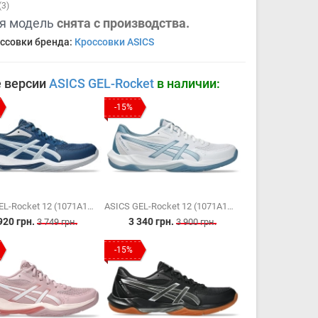
(3)
я модель
снята с производства.
ссовки бренда:
Кроссовки ASICS
 версии
ASICS GEL-Rocket
в наличии:
-15%
ASICS GEL-Rocket 12 (1071A116-400)
ASICS GEL-Rocket 12 (1071A116-103)
920 грн.
3 340 грн.
3 749 грн.
3 900 грн.
-15%