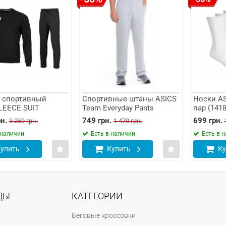
 спортивный
Спортивные штаны ASICS
Носки A
LEECE SUIT
Team Everyday Pants
пар (1418
-0904)
н.
749 грн.
699 грн.
3 259 грн.
1 470 грн.
 наличии
Есть в наличии
Есть в 
упить
Купить
Ку
ДЫ
КАТЕГОРИИ
Беговые кроссовки