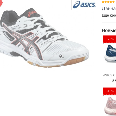
Данна
Еще кро
Новые
-23%
2 
-15%