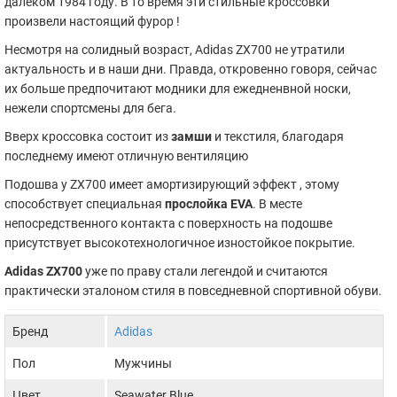
далеком 1984 году. В то время эти стильные кроссовки
произвели настоящий фурор !
Несмотря на солидный возраст, Adidas ZX700 не утратили
актуальность и в наши дни. Правда, откровенно говоря, сейчас
их больше предпочитают модники для ежедненвной носки,
нежели спортсмены для бега.
Вверх кроссовка состоит из
замши
и текстиля, благодаря
последнему имеют отличную вентиляцию
Подошва у ZX700 имеет амортизирующий эффект , этому
способствует специальная
прослойка EVA
. В месте
непосредственного контакта с поверхность на подошве
присутствует высокотехнологичное изностойкое покрытие.
Adidas ZX700
уже по праву стали легендой и считаются
практически эталоном стиля в повседневной спортивной обуви.
Бренд
Adidas
Пол
Мужчины
Цвет
Seawater Blue