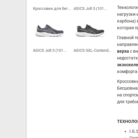
Технологи
Кроссовки для бег...
ASICS Jolt 5 (101...
нагрузки 
карбона) 
которая п
Главной т
направлен
ASICS Jolt 5 (101...
ASICS GEL-Contend...
верха
с в
недостатк
экзоскел
комфорта 
Кроссовки
Бесшовная
на спортс
для требо
ТЕХНОЛО
I.G
Све