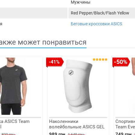
Мужчины
Red Pepper/Black/Flash Yellow
я
Беговые кроссовки ASICS
акже может понравиться
-50%
-41%
а ASICS Team
Наколенники
Спортив
l
волейбольные ASICS GEL
Team Eve
(White)
.
989 грн.
749 грн.
820 грн.
1 649 грн.