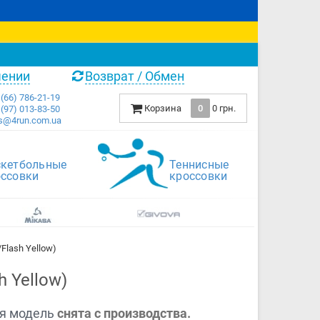
чении
Возврат / Обмен
(66) 786-21-19
Корзина
0
0 грн.
(97) 013-83-50
s@4run.com.ua
скетбольные
Теннисные
оссовки
кроссовки
Flash Yellow)
 Yellow)
я модель
снята с производства.