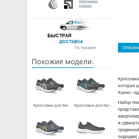
Описан
Похожие модели:
Кроссовк
которая ш
Каяно - о
Набор тех
Кроссовки для бег...
Кроссовки для бег...
представ
амортизир
и сдвинут
срединной
подошве) 