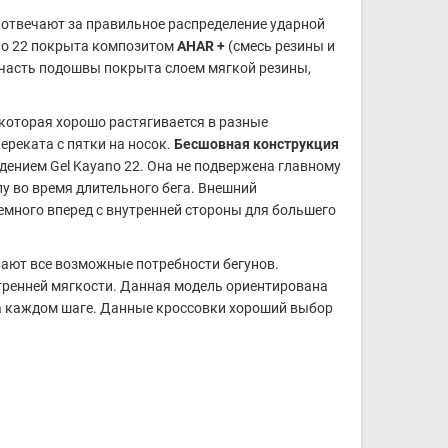
 отвечают за правильное распределение ударной
no 22 покрыта композитом
AHAR +
(смесь резины и
 часть подошвы покрыта слоем мягкой резины,
 которая хорошо растягивается в разные
ереката с пятки на носок.
Бесшовная конструкция
нием Gel Kayano 22. Она не подвержена главному
у во время длительного бега. Внешний
емного вперед с внутренней стороны для большего
вают все возможные потребности бегунов.
тренней мягкости. Данная модель ориентирована
на каждом шаге. Данные кроссовки хороший выбор