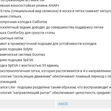
ежная износостойкая резина AHAR+
S гель (специальный вид силикона) в носке и пятке снижает нагруз
мная стелька
опрочная колодка California
оскелетный задник доводит до совершенства поддержку пятки
лька ComforDry для сухости стопы
кретные петли
мент в промежуточной подошве для устойчивости колодки
дняя подошва Solyte
амическая система Duomax
дняя подошва SpEVA
одка SpEVA с жесткостью 55 единиц
окотехнологичная сетка, которая растягивается в 4-х направления
ология “скользящее движение” обеспечивает плавный переход с пят
ртизацией
dance Line - подошва разделена таким образом, что воспроизводит
нология “направляющий рычаг” обеспечивает целостность средней
ASICS