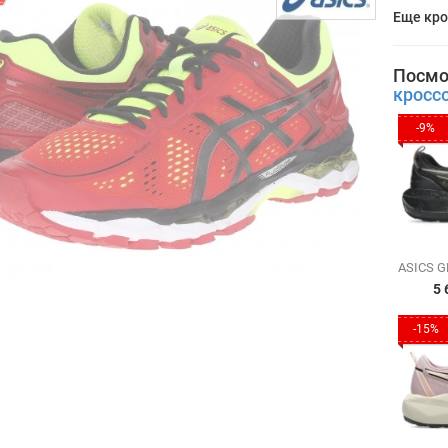
Еще кро
Посмо
кросс
-9%
5 
-15%