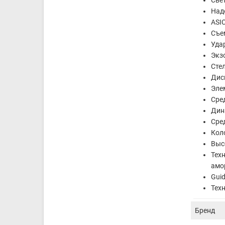
Над
ASIC
Съе
Удар
Экз
Сте
Дис
Эле
Сре
Дин
Сре
Кол
Выс
Техн
амо
Gui
Тех
Бренд