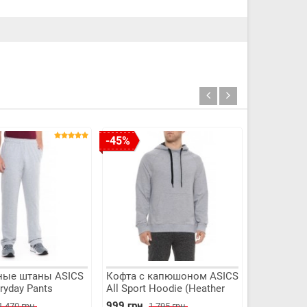
-45%
-31%
ные штаны ASICS
Кофта с капюшоном ASICS
Mikasa V
ryday Pants
All Sport Hoodie (Heather
Grey)
999 грн.
3 799 грн.
1 470 грн.
1 795 грн.