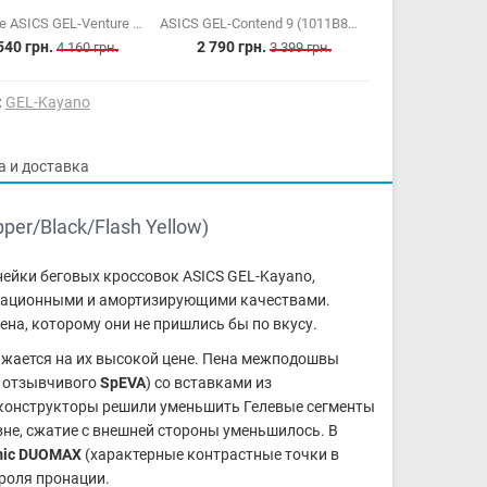
Женские ASICS GEL-Venture 11 (1012B933-700)
ASICS GEL-Contend 9 (1011B881-002)
540 грн.
2 790 грн.
4 160 грн.
3 399 грн.
:
GEL-Kayano
а и доставка
er/Black/Flash Yellow)
нейки беговых кроссовок ASICS GEL-Kayano,
изационными и амортизирующими качествами.
ена, которому они не пришлись бы по вкусу.
ажается на их высокой цене. Пена межподошвы
 отзывчивого
SpEVA
) со вставками из
аз конструкторы решили уменьшить Гелевые сегменты
вне, сжатие с внешней стороны уменьшилось. В
ic
DUOMAX
(характерные контрастные точки в
роля пронации.