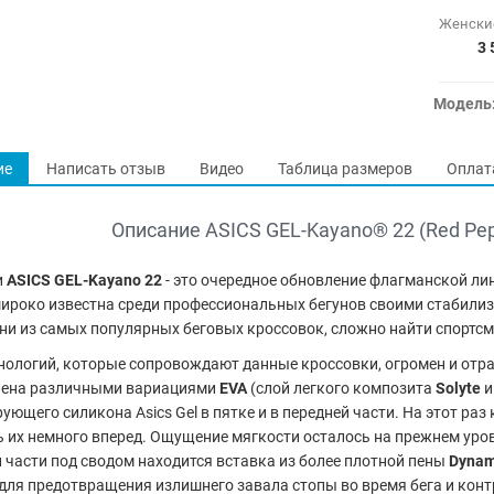
3 
Модель
ие
Написать отзыв
Видео
Таблица размеров
Оплат
Описание ASICS GEL-Kayano® 22 (Red Pepp
и
ASICS GEL-Kayano 22
- это очередное обновление флагманской ли
ироко известна среди профессиональных бегунов своими стабил
дни из самых популярных беговых кроссовок, сложно найти спортсм
нологий, которые сопровождают данные кроссовки, огромен и отр
лена различными вариациями
EVA
(слой легкого композита
Solyte
и
ующего силикона Asics Gel в пятке и в передней части. На этот р
ь их немного вперед. Ощущение мягкости осталось на прежнем уро
 части под сводом находится вставка из более плотной пены
Dynam
для предотвращения излишнего завала стопы во время бега и конт