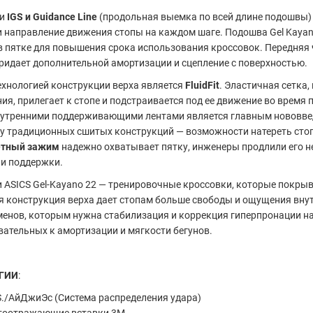
и
IGS и Guidance Line
(продольная выемка по всей длине подошвы)
и направление движения стопы на каждом шаге. Подошва Gel Kaya
в пятке для повышения срока использования кроссовок. Передняя
ридает дополнительной амортизации и сцепление с поверхностью.
ехнологией конструкции верха является
FluidFit
. Эластичная сетка,
ия, прилегает к стопе и подстраивается под ее движение во время п
нутренними поддерживающими лентами является главным нововведе
у традиционных сшитых конструкций — возможности натереть стоп
етный зажим
надежно охватывает пятку, инженеры продлили его н
и поддержки.
 ASICS Gel-Kayano 22 — тренировочные кроссовки, которые покры
 конструкция верха дает стопам больше свободы и ощущения вну
менов, которым нужна стабилизация и коррекция гиперпронации 
вательных к амортизации и мягкости бегунов.
ГИИ
:
.S./АйДжиЭс (Система распределения удара)
тоотражающие вставки 3M