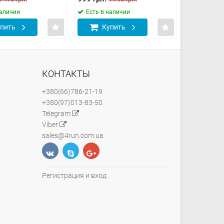
наличии
Есть в наличии
Есть в н
пить
Купить
Куп
КОНТАКТЫ
+380(66)786-21-19
+380(97)013-83-50
Telegram
Viber
sales@4run.com.ua
Регистрация и вход