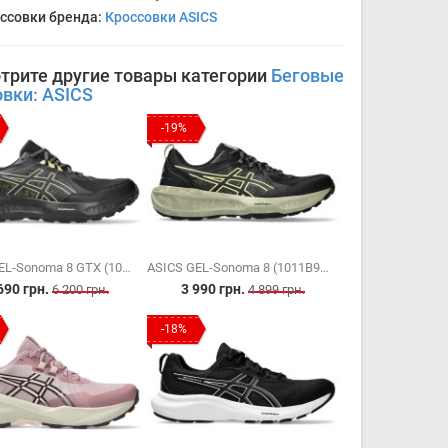
ссовки бренда:
Кроссовки ASICS
трите другие товары категории
Беговые
овки: ASICS
-19%
ASICS GEL-Sonoma 8 GTX (1011B977-003)
ASICS GEL-Sonoma 8 (1011B979-002)
690 грн.
3 990 грн.
6 200 грн.
4 899 грн.
-18%