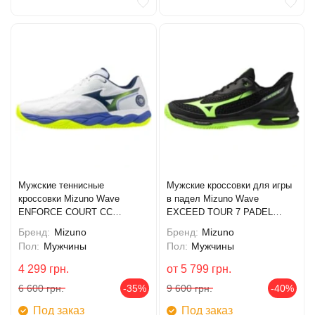
Мужские теннисные
Мужские кроссовки для игры
кроссовки Mizuno Wave
в падел Mizuno Wave
ENFORCE COURT CC
EXCEED TOUR 7 PADEL
(61GC243520)
(61GB267735)
Бренд:
Mizuno
Бренд:
Mizuno
Пол:
Мужчины
Пол:
Мужчины
4 299
грн.
от
5 799
грн.
6 600
грн.
-35%
9 600
грн.
-40%
Под заказ
Под заказ