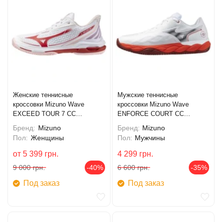
Женские теннисные
Мужские теннисные
кроссовки Mizuno Wave
кроссовки Mizuno Wave
EXCEED TOUR 7 CC
ENFORCE COURT CC
(61GC267662)
(61GC243562)
Бренд:
Mizuno
Бренд:
Mizuno
Пол:
Женщины
Пол:
Мужчины
от
5 399
грн.
4 299
грн.
9 000
грн.
-40%
6 600
грн.
-35%
Под заказ
Под заказ