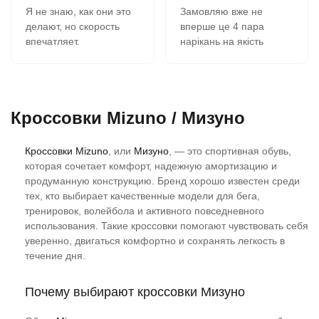
Я не знаю, как они это
Замовляю вже не
делают, но скорость
вперше це 4 пара
впечатляет.
нарікань на якість
В 11-00 зашёл на сайт,
кросівок немає все
сделал заказ, на
супер, оформлення
следующий день в 9-00
замовлення швидка
забрал в почтомате.
вчора замовив сьогодні
Кроссовки Mizuno / Мизуно
К качеству никаких
отримав всім
вопросов- 2 сезона,
рекомендую.
полёт нормальный.
Кроссовки Mizuno
, или
Мизуно
, — это спортивная обувь,
Сегодня заказываю
которая сочетает комфорт, надежную амортизацию и
четвёртую пару.
продуманную конструкцию. Бренд хорошо известен среди
тех, кто выбирает качественные модели для бега,
тренировок, волейбола и активного повседневного
использования. Такие кроссовки помогают чувствовать себя
уверенно, двигаться комфортно и сохранять легкость в
течение дня.
Почему выбирают кроссовки Мизуно