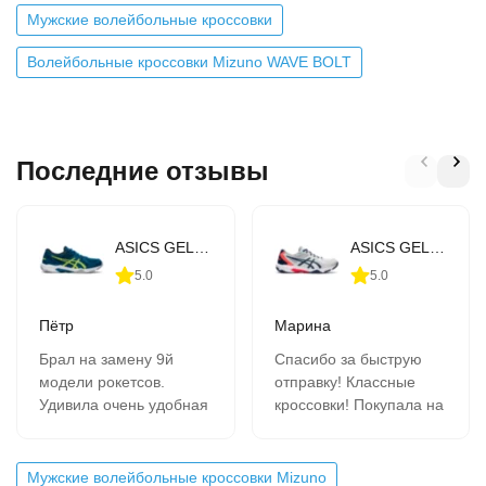
Мужские волейбольные кроссовки
Волейбольные кроссовки Mizuno WAVE BOLT
Последние отзывы
ASICS GEL-Rocket 10 (1071A054-403)
ASICS GEL-Rocket 10 (1071A054-960)
5.0
5.0
Пётр
Марина
Брал на замену 9й
Спасибо за быструю
модели рокетсов.
отправку! Классные
Удивила очень удобная
кроссовки! Покупала на
шнуровка, нога не
подарок. Подошли
гуляет, сильно
идеально! Заказываем
затягивать не надо.
в этом магазине не
Мужские волейбольные кроссовки Mizuno