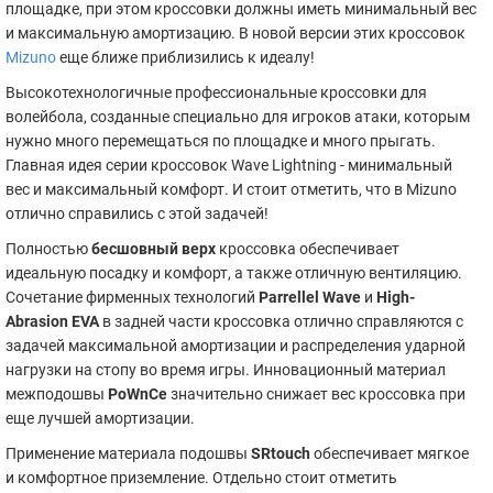
площадке, при этом кроссовки должны иметь минимальный вес
и максимальную амортизацию. В новой версии этих кроссовок
Mizuno
еще ближе приблизились к идеалу!
Высокотехнологичные профессиональные кроссовки для
волейбола, созданные специально для игроков атаки, которым
нужно много перемещаться по площадке и много прыгать.
Главная идея серии кроссовок Wave Lightning - минимальный
вес и максимальный комфорт. И стоит отметить, что в Mizuno
отлично справились с этой задачей!
Полностью
бесшовный верх
кроссовка обеспечивает
идеальную посадку и комфорт, а также отличную вентиляцию.
Сочетание фирменных технологий
Parrellel Wave
и
High-
Abrasion EVA
в задней части кроссовка отлично справляются с
задачей максимальной амортизации и распределения ударной
нагрузки на стопу во время игры. Инновационный материал
межподошвы
PoWnCe
значительно снижает вес кроссовка при
еще лучшей амортизации.
Применение материала подошвы
SRtouch
обеспечивает мягкое
и комфортное приземление. Отдельно стоит отметить