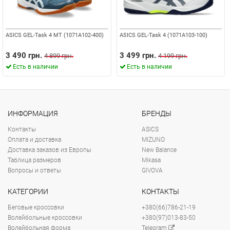
ASICS GEL-Task 4 MT (1071A102-400)
ASICS GEL-Task 4 (1071A103-100)
3 490 грн.
3 499 грн.
4 899 грн.
4 199 грн.
Есть в наличии
Есть в наличии
ИНФОРМАЦИЯ
БРЕНДЫ
Контакты
ASICS
Оплата и доставка
MIZUNO
Доставка заказов из Европы
New Balance
Таблица размеров
Mikasa
Вопросы и ответы
GIVOVA
КАТЕГОРИИ
КОНТАКТЫ
Беговые кроссовки
+380(66)786-21-19
Волейбольные кроссовки
+380(97)013-83-50
Волейбольная форма
Telegram