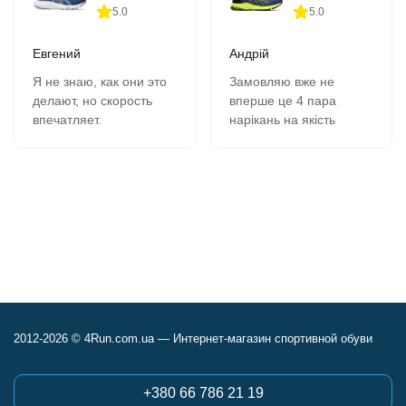
5.0
5.0
Евгений
Андрій
Я не знаю, как они это
Замовляю вже не
делают, но скорость
вперше це 4 пара
впечатляет.
нарікань на якість
В 11-00 зашёл на сайт,
кросівок немає все
сделал заказ, на
супер, оформлення
следующий день в 9-00
замовлення швидка
забрал в почтомате.
вчора замовив сьогодні
К качеству никаких
отримав всім
вопросов- 2 сезона,
рекомендую.
полёт нормальный.
Сегодня заказываю
четвёртую пару.
2012-2026 © 4Run.com.ua — Интернет-магазин спортивной обуви
+380 66 786 21 19