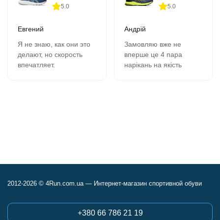
5.0
5.0
Евгений
Андрій
Я не знаю, как они это
Замовляю вже не
делают, но скорость
вперше це 4 пара
впечатляет.
нарікань на якість
В 11-00 зашёл на сайт,
кросівок немає все
сделал заказ, на
супер, оформлення
следующий день в 9-00
замовлення швидка
забрал в почтомате.
вчора замовив сьогодні
К качеству никаких
отримав всім
вопросов- 2 сезона,
рекомендую.
полёт нормальный.
Сегодня заказываю
четвёртую пару.
2012-2026 © 4Run.com.ua — Интернет-магазин спортивной обуви
+380 66 786 21 19