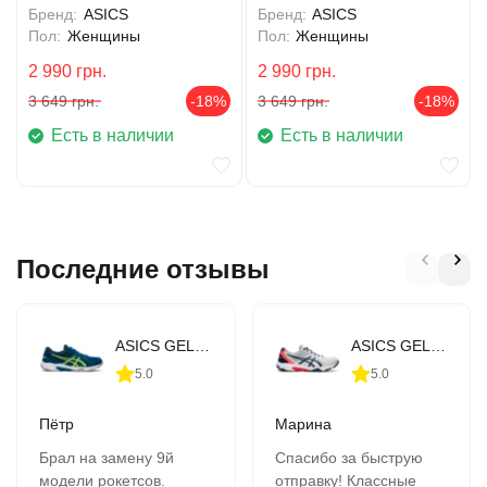
Бренд:
ASICS
Бренд:
ASICS
Пол:
Женщины
Пол:
Женщины
2 990
грн.
2 990
грн.
3 649
грн.
-18%
3 649
грн.
-18%
Есть в наличии
Есть в наличии
Последние отзывы
ASICS GEL-Rocket 10 (1071A054-403)
ASICS GEL-Rocket 10 (1071A054-960)
5.0
5.0
Пётр
Марина
Брал на замену 9й
Спасибо за быструю
модели рокетсов.
отправку! Классные