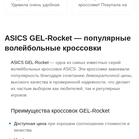
Удивила очень удобная
кроссовки! Покупала на
шнуровка, нога не
подарок. Подошли
гуляет, сильно
идеально! Заказываем
затягивать не надо.
в этом магазине не
Сидят хорошо.
первый раз. Всё
ASICS GEL-Rocket — популярные
нравится!
волейбольные кроссовки
ASICS GEL-Rocket
— одна из самых известных серий
волейбольных кроссовок ASICS. Эти кроссовки завоевали
популярность благодаря сочетанию
демократичной цены
,
высокого качества и проверенной надежности, что делает
их частым выбором как любителей, так и регулярных
игроков.
Преимущества кроссовок GEL-Rocket
Доступная цена
при хорошем соотношении стоимости и
качества.