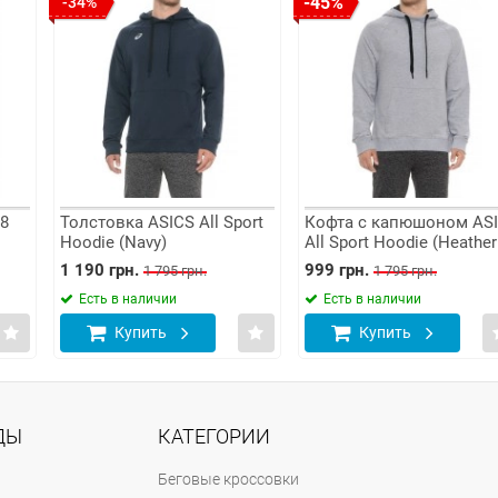
-45%
-36%
ка ASICS All Sport
Кофта с капюшоном ASICS
Костюм 
(Navy)
All Sport Hoodie (Heather
ASICS FL
Grey)
(156856-0
н.
999 грн.
2 099 грн
1 795 грн.
1 795 грн.
 наличии
Есть в наличии
Есть в 
упить
Купить
Ку
ДЫ
КАТЕГОРИИ
Беговые кроссовки