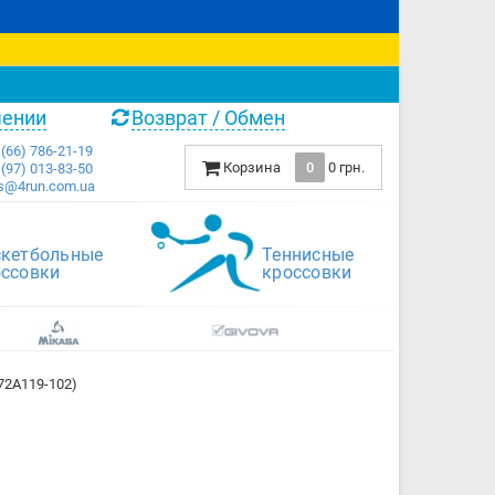
чении
Возврат / Обмен
(66) 786-21-19
Корзина
0
0 грн.
(97) 013-83-50
s@4run.com.ua
скетбольные
Теннисные
оссовки
кроссовки
72A119-102)