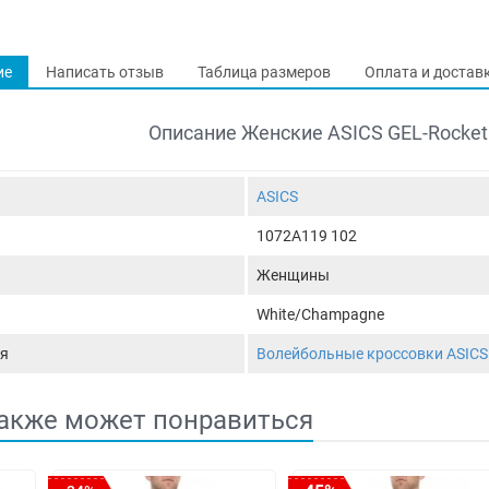
ие
Написать отзыв
Таблица размеров
Оплата и достав
Описание Женские ASICS GEL-Rocket
ASICS
1072A119 102
Женщины
White/Champagne
я
Волейбольные кроссовки ASICS
акже может понравиться