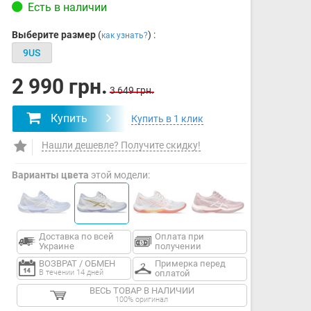
Есть в наличии
Выберите размер
(
) :
как узнать?
9US
2 990 грн.
3 649 грн.
Купить
Купить в 1 клик
Нашли дешевле? Получите скидку!
Варианты цвета
этой модели:
Доставка по всей
Оплата при
Украине
получении
ВОЗВРАТ / ОБМЕН
Примерка перед
В течении 14 дней
оплатой
ВЕСЬ ТОВАР В НАЛИЧИИ
100% оригинал