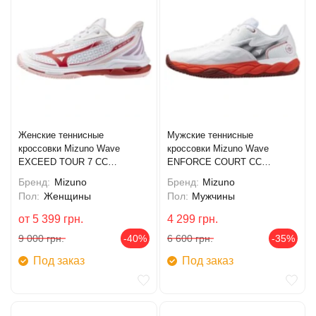
Женские теннисные
Мужские теннисные
кроссовки Mizuno Wave
кроссовки Mizuno Wave
EXCEED TOUR 7 CC
ENFORCE COURT CC
(61GC267662)
(61GC243562)
Бренд:
Mizuno
Бренд:
Mizuno
Пол:
Женщины
Пол:
Мужчины
от
5 399
грн.
4 299
грн.
9 000
грн.
-40%
6 600
грн.
-35%
Под заказ
Под заказ