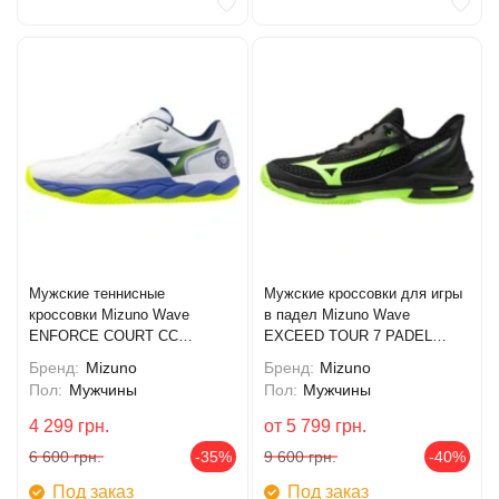
Мужские теннисные
Мужские кроссовки для игры
кроссовки Mizuno Wave
в падел Mizuno Wave
ENFORCE COURT CC
EXCEED TOUR 7 PADEL
(61GC243520)
(61GB267735)
Бренд:
Mizuno
Бренд:
Mizuno
Пол:
Мужчины
Пол:
Мужчины
4 299
грн.
от
5 799
грн.
6 600
грн.
-35%
9 600
грн.
-40%
Под заказ
Под заказ