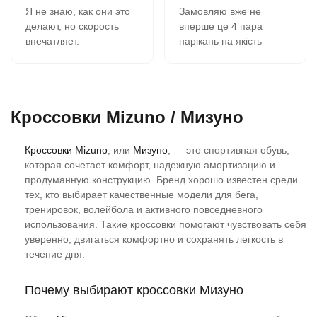
Я не знаю, как они это
Замовляю вже не
делают, но скорость
вперше це 4 пара
впечатляет.
нарікань на якість
В 11-00 зашёл на сайт,
кросівок немає все
сделал заказ, на
супер, оформлення
следующий день в 9-00
замовлення швидка
забрал в почтомате.
вчора замовив сьогодні
Кроссовки Mizuno / Мизуно
К качеству никаких
отримав всім
вопросов- 2 сезона,
рекомендую.
полёт нормальный.
Кроссовки Mizuno
, или
Мизуно
, — это спортивная обувь,
Сегодня заказываю
которая сочетает комфорт, надежную амортизацию и
четвёртую пару.
продуманную конструкцию. Бренд хорошо известен среди
тех, кто выбирает качественные модели для бега,
тренировок, волейбола и активного повседневного
использования. Такие кроссовки помогают чувствовать себя
уверенно, двигаться комфортно и сохранять легкость в
течение дня.
Почему выбирают кроссовки Мизуно