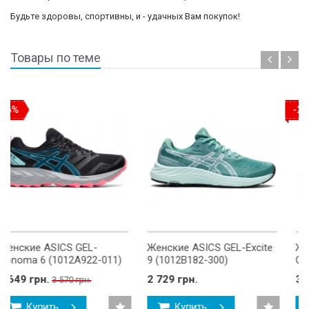
Будьте здоровы, спортивны, и - удачных Вам покупок!
Товары по теме
-29%
ICS GEL-
Женские ASICS GEL-Excite
Женские ASIC
1012A922-011)
9 (1012B182-300)
Cumulus 23 (1
2 729 грн.
3 899 грн.
 570 грн.
5 48
ь
Купить
Купить