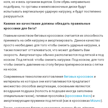
ноги, но и весь организм вцелом. Если обувь неправильно
подобрана, то суставы и межпозвоночные диски будут
испытывать вертикальную ударную нагрузку, и будут постепенно
разрушаться.
Какими же качествами должны обладать правильные
кроссовки для бега?
Главным качеством беговых кроссовок считается их способность
принимать на себя нагрузку и амортизировать. Данное качество
просто необходимо для того чтобы снизить ударные нагрузки, а
также помогает отталкиваться, что может добавить Вам
скорость. Амортизаторы обычно располагаются под пяткой и под
носком. Под пяткой: чтобы снизить нагрузки. Под носком, для того
чтобы снизить давление на стопу бегуна припереносе веса с пятки
на носок.
Современные технологии изготовления
беговых кроссовок
и
материалы из которых они изготавливаются предлагают
множество способов амортизации, основными являются:
воздушная подушка (полость в подошве иногда заполнена
специальным газом), гелевая прослойка (
кроссовки Asics
) и
амортизирующие пружинки под пяткой (как в кроссовках
Mizuno
).
Также, настоящие беговые кроссовки должны быть лёгкими,