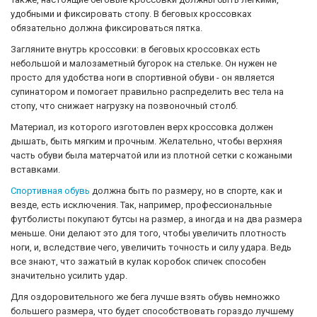
удобными и фиксировать стопу. В беговых кроссовках
обязательно должна фиксироваться пятка.
Загляните внутрь кроссовки: в беговых кроссовках есть
небольшой и малозаметный бугорок на стельке. Он нужен не
просто для удобства ноги в спортивной обуви - он является
супинатором и помогает правильно распределить вес тела на
стопу, что снижает нагрузку на позвоночный столб.
Материал, из которого изготовлен верх кроссовка должен
дышать, быть мягким и прочным. Желательно, чтобы верхняя
часть обуви была матерчатой или из плотной сетки с кожаными
вставками.
Спортивная обувь
должна быть по размеру, но в спорте, как и
везде, есть исключения. Так, например, профессиональные
футболисты покупают бутсы на размер, а иногда и на два размера
меньше. Они делают это для того, чтобы увеличить плотность
ноги, и, вследствие чего, увеличить точность и силу удара. Ведь
все знают, что зажатый в кулак коробок спичек способен
значительно усилить удар.
Для оздоровительного же бега лучше взять обувь немножко
большего размера, что будет способствовать гораздо лучшему