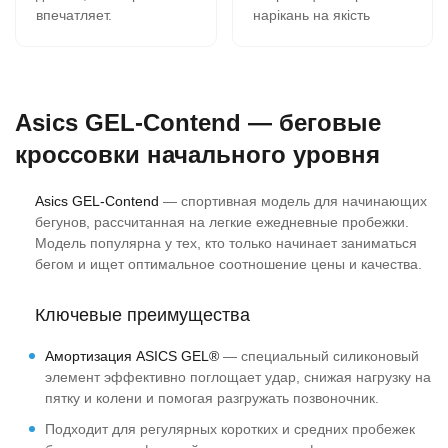
впечатляет.
нарікань на якість
В 11-00 зашёл на сайт,
кросівок немає все
сделал заказ, на
супер, оформлення
следующий день в 9-00
замовлення швидка
забрал в почтомате.
вчора замовив сьогодні
Asics GEL-Contend — беговые
К качеству никаких
отримав всім
вопросов- 2 сезона,
рекомендую.
кроссовки начального уровня
полёт нормальный.
Сегодня заказываю
Asics GEL-Contend
— спортивная модель для начинающих
четвёртую пару.
бегунов, рассчитанная на легкие ежедневные пробежки.
Модель популярна у тех, кто только начинает заниматься
бегом и ищет оптимальное соотношение цены и качества.
Ключевые преимущества
Амортизация ASICS GEL®
— специальный силиконовый
элемент эффективно поглощает удар, снижая нагрузку на
пятку и колени и помогая разгружать позвоночник.
Подходит для регулярных коротких и средних пробежек