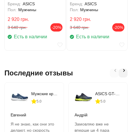
Бренд:
ASICS
Бренд:
ASICS
Пол:
Мужчины
Пол:
Мужчины
2 920
грн.
2 920
грн.
3 640
грн.
-20%
3 640
грн.
-20%
Есть в наличии
Есть в наличии
Последние отзывы
Мужские кроссовки для бега ASICS GEL-CONTEND 9 (1011B881-407)
ASICS GT-1000 10 (1011B001-406)
5.0
5.0
Евгений
Андрій
Я не знаю, как они это
Замовляю вже не
делают, но скорость
вперше це 4 пара