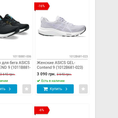
-16%
1011B881-006
1012B681-023
 для бега ASICS
Женские ASICS GEL-
ND 9 (1011B881-
Contend 9 (1012B681-023)
3 090 грн.
3 640 грн.
3 640 грн.
личии
Есть в наличии
ить
Купить
-6%