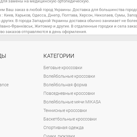
 для замены на медицинскую ортопедическую.
им Ваш заказ в любой город Украины. Доставка для большинства город
к : Киев, Харьков, Одесса, Днепр, Полтава, Херсон, Николаев, Сумы, Зап
других. В города Западной Украины доставка обычно занимает не более дв
 Івано-Франківськ, Житомир и другие. В отдаленные городки и села за
во заказов отправляются в день оформления.
ДЫ
КАТЕГОРИИ
Беговые кроссовки
Волейбольные кроссовки
ance
Волейбольная форма
Повседневные кроссовки
Волейбольные мячи MIKASA
Теннисные кроссовки
Баскетбольные кроссовки
Спортивная одежда
Сумки, рюкзаки