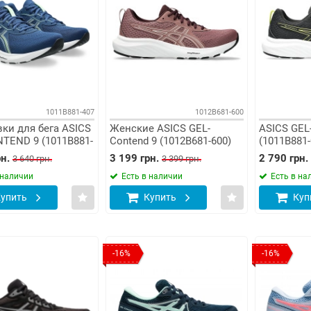
1011B881-407
1012B681-600
ки для бега ASICS
Женские ASICS GEL-
ASICS GEL
TEND 9 (1011B881-
Contend 9 (1012B681-600)
(1011B881-
н.
3 199 грн.
2 790 грн.
3 640 грн.
3 399 грн.
 наличии
Есть в наличии
Есть в на
упить
Купить
Куп
-16%
-16%