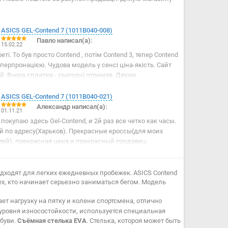
ASICS GEL-Contend 7 (1011B040-008)
Павло написал(а):
15.02.22
еті. То був просто Contend , потім Contend 3, тепер Contend
гіперпронацією. Чудова модель у сенсі ціна-якість. Сайт
. Вчора сплатив - сьогодні отримав. Дякую.
ASICS GEL-Contend 7 (1011B040-021)
Александр написал(а):
01.11.21
 покупаю здесь Gel-Contend, и 2й раз все четко как часы.
й по адресу(Харьков). Прекрасные кроссы(для моих
ей), прекрасная цена и прекрасный продавец,
. P.s.еще и купон на скидку прислали.
одходят для легких ежедневных пробежек. ASICS Contend
, кто начинает серьезно заниматься бегом. Модель
т нагрузку на пятку и колени спортсмена, отлично
уровня износостойкости, используется специальная
обуви.
Съёмная стелька EVA
. Стелька, котороя может быть