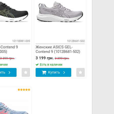
1011B881-005
1012B681-502
-Contend 9
Женские ASICS GEL-
005)
Contend 9 (1012B681-502)
3 199 грн.
3 399 грн.
3 399 грн.
личии
Есть в наличии
ить
Купить