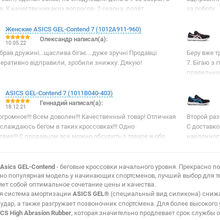
. К качеству никаких вопросов- 2 сезона, полёт
за роботу
ый. Сегодня заказываю четвёртую пару.
Женские ASICS GEL-Contend 7 (1012A911-960)
Олександр написал(а):
10.05.22
брав дружині...щаслива бігає... дуже зручні Продавці
Беру вже тр
оперативно відправили, зробили знижку. Дякую!
7. Бігаю з 
правильний
ASICS GEL-Contend 7 (1011B040-403)
Геннадий написал(а):
18.12.21
громное!!! Всем доволен!!! Качественный товар! Отличная
Второй раз
аслаждаюсь бегом в таких кроссовках!!! Одно
С доставко
вие!!! С продавцом все можно обсудить о товаре и обо
наклонност
овориться-найти приемлемый вариант!!! Кроссовки
рекомендую
на данном сайте уже не первый год и ни разу продавец ни
 обманул!!! Спасибо ему за честность и проявленную
Asics GEL-Contend
- беговые кроссовки начального уровня. Прекрасно п
о популярная модель у начинающих спортсменов, лучший выбор для тех
нность перед покупателем!!! Желаю ему успехов в делах!!!
ет собой оптимальное сочетание цены и качества.
ая
cистема амортизации
ASICS GEL®
(специальный вид силикона) снижае
удар, а также разгружает позвоночник спортсмена.
Для более высокого 
CS High Abrasion Rubber
, которая значительно продлевает срок службы 