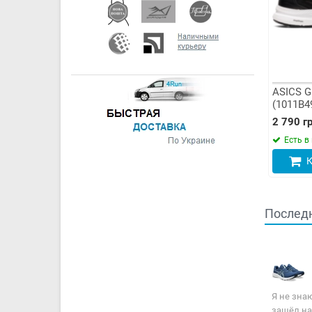
ASICS G
(1011B4
2 790 гр
Есть в
К
Последн
Я не знаю
зашёл на 