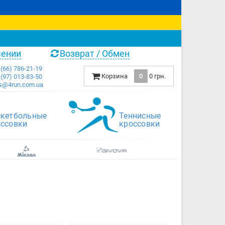
чении
Возврат / Обмен
(66) 786-21-19
Корзина
0
0 грн.
(97) 013-83-50
s@4run.com.ua
скетбольные
Теннисные
оссовки
кроссовки