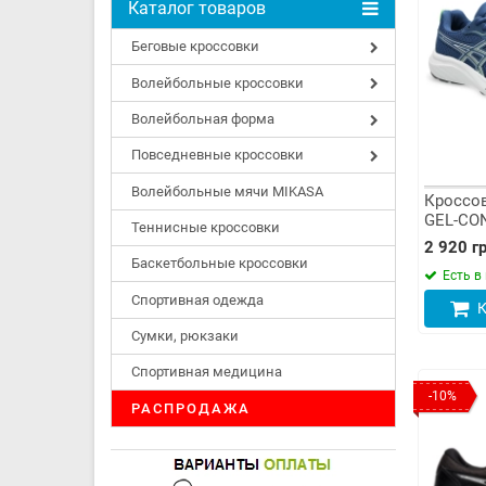
Каталог товаров
Беговые кроссовки
Волейбольные кроссовки
Волейбольная форма
Повседневные кроссовки
Волейбольные мячи MIKASA
Кроссов
GEL-CON
Теннисные кроссовки
407)
2 920 гр
Баскетбольные кроссовки
Есть в
Спортивная одежда
К
Сумки, рюкзаки
Спортивная медицина
-10%
РАСПРОДАЖА