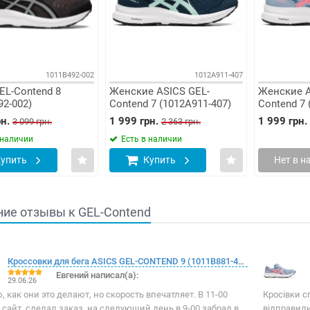
1011B492-002
1012A911-407
EL-Contend 8
Женские ASICS GEL-
Женские A
92-002)
Contend 7 (1012A911-407)
Contend 7 
н.
1 999 грн.
1 999 грн.
3 099 грн.
2 363 грн.
 наличии
Есть в наличии
упить
Купить
Нет в н
ие отзывы к GEL-Contend
Кроссовки для бега ASICS GEL-CONTEND 9 (1011B881-407)
Евгений написал(а):
29.06.26
, как они это делают, но скорость впечатляет. В 11-00
Кросівки с
сайт, сделал заказ, на следующий день в 9-00 забрал в
відправил