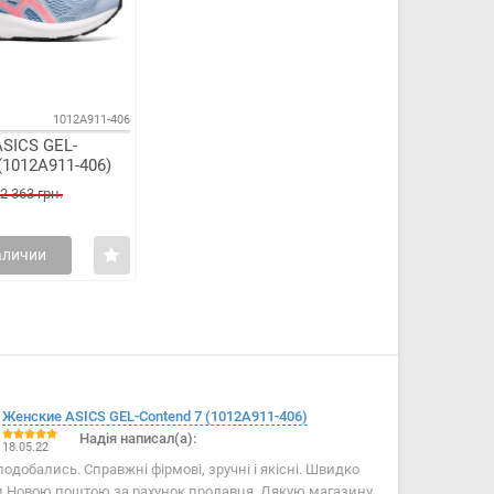
1012A911-406
SICS GEL-
(1012A911-406)
2 363 грн.
аличии
Женские ASICS GEL-Contend 7 (1012A911-406)
Надія написал(а):
18.05.22
подобались. Справжні фірмові, зручні і якісні. Швидко
и Новою поштою за рахунок продавця. Дякую магазину