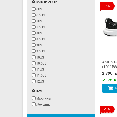
РАЗМЕР ОБУВИ
-18%
6US
6.5US
7US
7.5US
8US
8.5US
9US
9.5US
10US
ASICS G
10.5US
(1011B8
11US
2 790 гр
11.5US
Есть в
12US
К
ПОЛ
Мужчины
Женщины
-20%