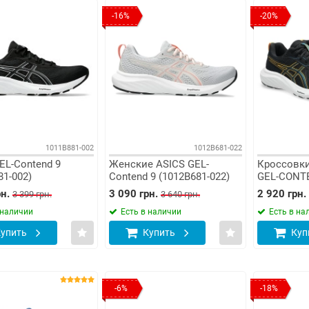
-16%
-20%
1011B881-002
1012B681-022
EL-Contend 9
Женские ASICS GEL-
Кроссовки
81-002)
Contend 9 (1012B681-022)
GEL-CONTE
006)
н.
3 090 грн.
2 920 грн.
3 399 грн.
3 640 грн.
 наличии
Есть в наличии
Есть в на
упить
Купить
Куп
-6%
-18%