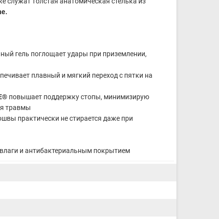
 служат толстая анатомическая стелька из
ne
.
нный гель поглощает удары при приземлении,
спечивает плавный и мягкий переход с пятки на
NE®
повышает поддержку стопы, минимизирую
ия травмы
ошвы практически не стирается даже при
 влаги и антибактериальным покрытием