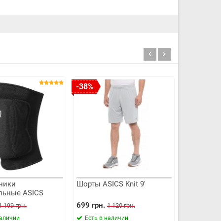
-38%
-31%
ники
Шорты ASICS Knit 9'
Mikasa V
льные ASICS
eepad
699 грн.
3 799 грн.
1 199 грн.
1 120 грн.
наличии
Есть в наличии
Есть в н