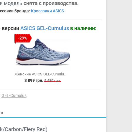
я модель
снята с производства.
ссовки бренда:
Кроссовки ASICS
 версии
ASICS GEL-Cumulus
в наличии:
-29%
Женские ASICS GEL-Cumulus 23 (1012A888-417)
3 899 грн.
5 489 грн.
:
GEL-Cumulus
ка
k/Carbon/Fiery Red)