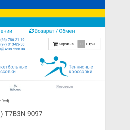
чении
Возврат / Обмен
(66) 786-21-19
Корзина
0
0 грн.
(97) 013-83-50
s@4run.com.ua
скетбольные
Теннисные
оссовки
кроссовки
y Red)
d) T7B3N 9097