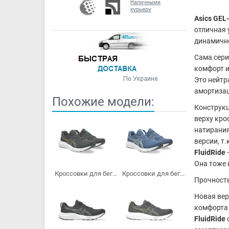
Asics GEL
отличная 
динамичн
Сама сер
комфорт и
Это нейтр
амортизац
Похожие модели:
Конструкц
верху кро
натирания
версии, т
FluidRide
Она тоже 
Кроссовки для бег...
Кроссовки для бег...
Прочност
Новая вер
комфорта 
FluidRide