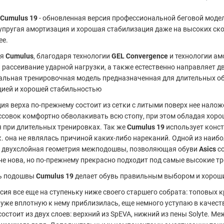
-Cumulus 19
- обновленная версия профессиональной беговой модел
упругая амортизация и хорошая стабилизация даже на высоких ско
ее.
ия
Cumulus
, благодаря технологии
GEL Convergence
и технологии а
 рассеивание ударной нагрузки, а также естественно направляет д
альная тренировочная модель предназначенная для длительных о
ией и хорошей стабильностью
ия верха по-прежнему состоит из сетки с литыми поверх нее нало
ссовок комфортно обволакивать всю стопу, при этом обладая хор
 при длительных тренировках. Так же
Cumulus 19
использует конс
.к. она не являлась причиной каких-либо нареканий. Одной из наиб
- двухслойная геометрия межподошвы, позволяющая обуви
Asics
с
не нова, но по-прежнему прекрасно подходит под самые высокие тр
ь подошвы
Cumulus 19
делает обувь правильным выбором и хороши
сия все еще на ступеньку ниже своего старшего собрата: топовых 
уже вплотную к нему приблизилась, еще немного уступаю в каче
состоит из двух слоев: верхний из SpEVA, нижний из пены Solyte. 