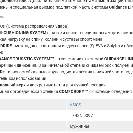
ционного геля.
Дополнительными компонентами амортизации также
пены и специальная выемка под пяткой: часть системы
Guidance Li
и:
S.® (
Система распределения удара)
® CUSHIONING SYSTEM
в пятке и носке - специальны амортизацио
ая нагрузку на спину, колени и суставы спортсмена
IDRIDE -
межподоша состоящая из двух слоев (SpEVA и Solyte) и обе
ок
DANCE TRUSSTIC SYSTEM™ -
в сочетании с системой
GUIDANCE LI
еречный движения. В занчительной степени снижаем риск получен
R+
- износостойкая высогоулеродистая резина в нижней части под
тельном использовании
шовный верх
и дискретные петли для лучшей посадки
мная ортопедическая стелька
COMFORDRY™
с системой отведения
ASICS
T7B3N 9097
Мужчины