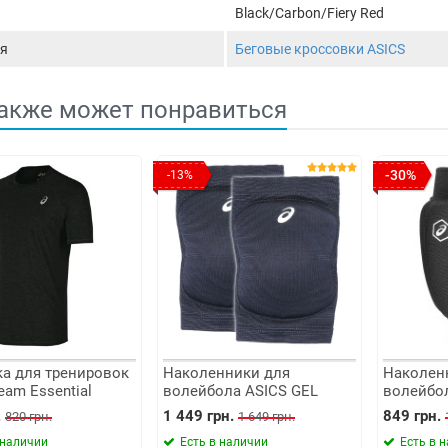
Black/Carbon/Fiery Red
я
Беговые кроссовки ASICS
акже может понравиться
-30%
-13%
а для тренировок
Наколенники для
Наколен
eam Essential
волейбола ASICS GEL
волейбо
Kneepad
Basic Kn
.
1 449 грн.
849 грн.
820 грн.
1 649 грн.
 наличии
Есть в наличии
Есть в 