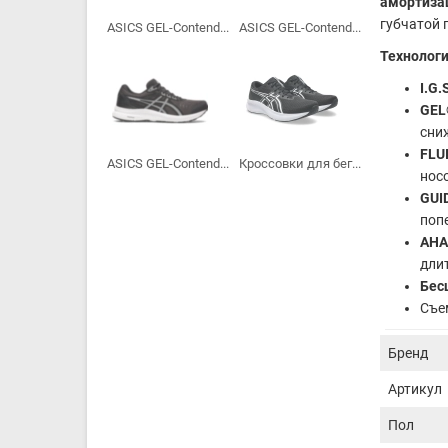
амортиза
губчатой 
ASICS GEL-Contend...
ASICS GEL-Contend...
Технологи
I.G.
GEL
сниж
FLU
ASICS GEL-Contend...
Кроссовки для бег...
нос
GUI
поп
AHA
дли
Бес
Съе
Бренд
Артикул
Пол