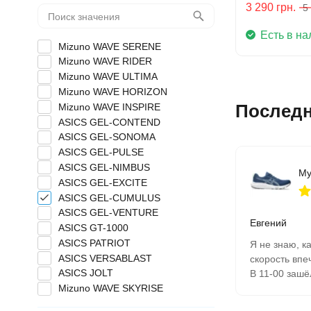
3 290
грн.
5
Есть в на
Mizuno WAVE SERENE
Mizuno WAVE RIDER
Mizuno WAVE ULTIMA
Mizuno WAVE HORIZON
Послед
Mizuno WAVE INSPIRE
ASICS GEL-CONTEND
ASICS GEL-SONOMA
ASICS GEL-PULSE
ASICS GEL-NIMBUS
ASICS GEL-EXCITE
ASICS GEL-CUMULUS
ASICS GEL-VENTURE
Евгений
ASICS GT-1000
ASICS PATRIOT
Я не знаю, ка
ASICS VERSABLAST
скорость впе
ASICS JOLT
В 11-00 зашёл
на следующий
Mizuno WAVE SKYRISE
почтомате.
Mizuno WAVE DAICHI