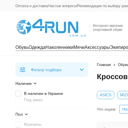
Оплата и доставка
Частые вопросы
Рекомендации по выбору раз
Интернет-магазин
спортивной обуви
Обувь
Одежда
Наколенники
Мячи
Аксессуары
Экипиро
Главная
Обув
Фильтр подбора
Кроссов
Наличие
В наличии в Украине
ASICS
MIZ
Под заказ
Что ищем:
На
Пол
Мужчины