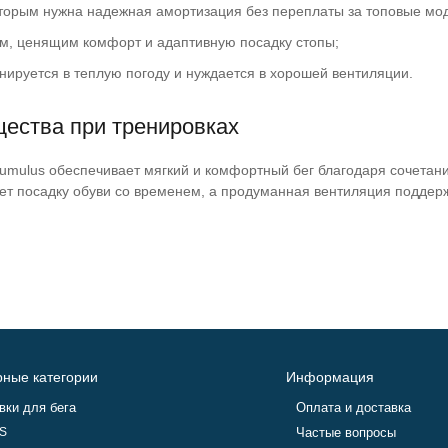
оторым нужна надежная амортизация без переплаты за топовые мо
м, ценящим комфорт и адаптивную посадку стопы;
енируется в теплую погоду и нуждается в хорошей вентиляции.
ества при тренировках
mulus обеспечивает мягкий и комфортный бег благодаря сочетани
ет посадку обуви со временем, а продуманная вентиляция поддер
ные категории
Информация
вки для бега
Оплата и доставка
S
Частые вопросы