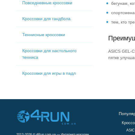
Повседневные кроссовки
бегунам, к
спортсмена
Кроссовки для гандбола
тем, кто тр
Теннисные кроссовки
Преимущ
Кроссовки для настольного
ASICS GEL-Cu
тенниса
пятке улучша
Кроссовки для игры в падл
Популяр
Кроссо
ASIC
2012-2026 © 4Run.com.ua — Интернет-магазин