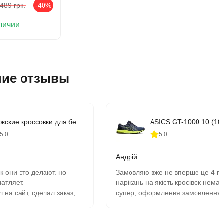
 489
грн.
-40%
личии
ние отзывы
Мужские кроссовки для бега ASICS GEL-CONTEND 9 (1011B881-407)
5.0
5.0
Андрій
к они это делают, но
Замовляю вже не вперше це 4 
чатляет.
нарікань на якість кросівок нем
 на сайт, сделал заказ,
супер, оформлення замовленн
 день в 9-00 забрал в
швидка вчора замовив сьогодні
отримав всім рекомендую.