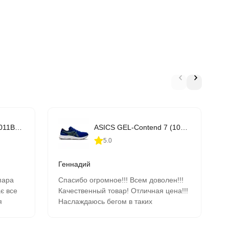
ASICS GT-1000 10 (1011B001-406)
ASICS GEL-Contend 7 (1011B040-403)
5.0
Геннадий
пара
Спасибо огромное!!! Всем доволен!!!
Д
ає все
Качественный товар! Отличная цена!!!
о
я
Наслаждаюсь бегом в таких
п
кроссовках!!! Одно удовольствие!!! С
у
продавцом все можно обсудить о
п