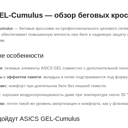
каких вопросов- 2 сезона,
льный.
EL-Cumulus — обзор беговых кро
зываю четвёртую пару.
umulus
— беговые кроссовки из профессионального ценового сегм
 обеспечивает повышенную мягкость при беге и надежную защиту 
ве.
е особенности
я:
гелевые элементы ASICS GEL совместно с дополнительной пеной
ь с эффектом памяти:
вкладыш в пятке подстраивается под форму 
вес:
комфорт при длительном беге без лишней тяжести.
:
хорошая воздухопроницаемость даже при температуре около 30 °
во:
почти такой же уровень амортизации и комфорта, как у флагма
дойдут ASICS GEL-Cumulus