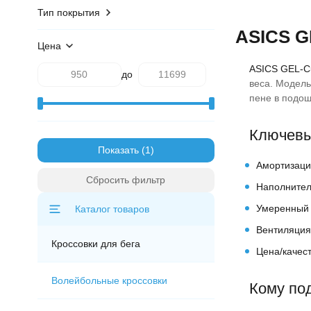
К качеству ни
Mizuno WAVE MUJIN
Тип покрытия
полёт норма
Mizuno WAVE IBUKI
ASICS G
Сегодня зака
Mizuno WAVE SKY
Цена
Mizuno WAVE PROPHECY
Mizuno WAVE REBELLION
ASICS GEL-C
до
Mizuno NEO VISTA
веса. Модель
пене в подош
Mizuno NEO ZEN
Mizuno REVOLT
Mizuno FORTRUSH
Ключевы
Mizuno HYPERWARP
Показать
ASICS NOOSA
Амортизаци
Mizuno NEO COSMO
Сбросить фильтр
Наполнител
Mizuno NEO LUMINA
Mizuno ENERZY
Умеренный 
Каталог товаров
Вентиляция
Кроссовки для бега
Цена/качест
Волейбольные кроссовки
Кому по