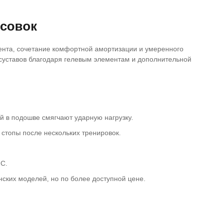
товаре и обо всем договориться-найти
приемлемый вариант!!! Кроссовки
ссовок
покупаю на данном сайте уже не
первый год и ни разу продавец ни в
чем не обманул!!! Спасибо ему за
ента, сочетание комфортной амортизации и умеренного
честность и проявленную
суставов благодаря гелевым элементам и дополнительной
ответственность перед покупателем!!!
Желаю ему успехов в делах!!!
 в подошве смягчают ударную нагрузку.
стопы после нескольких тренировок.
C.
нских моделей, но по более доступной цене.