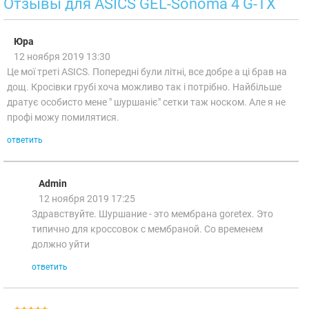
Отзывы для ASICS GEL-Sonoma 4 G-TX
Юра
12 ноября 2019 13:30
Це мої треті ASICS. Попередні були літні, все добре а ці брав на
дощ. Кросівки грубі хоча можливо так і потрібно. Найбільше
дратує особисто мене " шуршаніє" сетки таж носком. Але я не
профі можу помилятися.
ответить
Admin
12 ноября 2019 17:25
Здравствуйте. Шуршание - это мембрана goretex. Это
типично для кроссовок с мембраной. Со временем
должно уйти
ответить