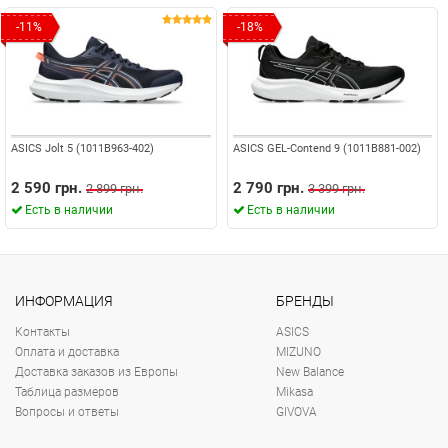
-11%
-18%
ASICS Jolt 5 (1011B963-402)
ASICS GEL-Contend 9 (1011B881-002)
2 590 грн.
2 790 грн.
2 899 грн.
3 399 грн.
Есть в наличии
Есть в наличии
ИНФОРМАЦИЯ
БРЕНДЫ
Контакты
ASICS
Оплата и доставка
MIZUNO
Доставка заказов из Европы
New Balance
Таблица размеров
Mikasa
Вопросы и ответы
GIVOVA