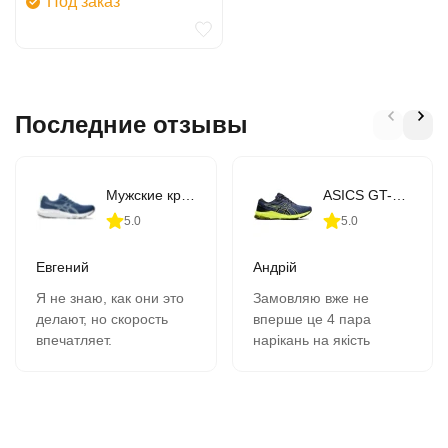
Под заказ
Последние отзывы
Мужские кроссовки для бега ASICS GEL-CONTEND 9 (1011B881-407)
ASICS GT-1000 10 (1011B001-406)
5.0
5.0
Евгений
Андрій
Я не знаю, как они это
Замовляю вже не
делают, но скорость
вперше це 4 пара
впечатляет.
нарікань на якість
В 11-00 зашёл на сайт,
кросівок немає все
сделал заказ, на
супер, оформлення
следующий день в 9-00
замовлення швидка
забрал в почтомате.
вчора замовив сьогодні
К качеству никаких
отримав всім