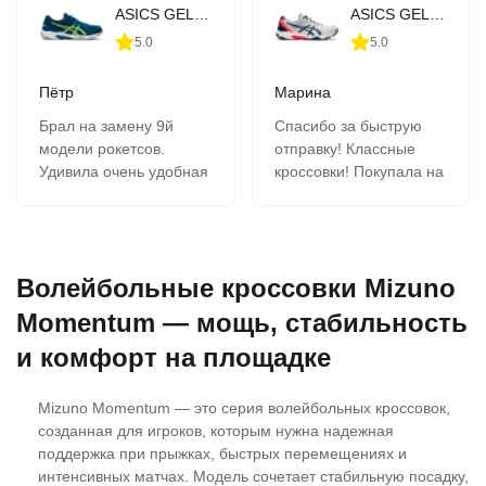
ASICS GEL-Rocket 10 (1071A054-403)
ASICS GEL-Rocket 10 (1071A054-960)
5.0
5.0
Пётр
Марина
Брал на замену 9й
Спасибо за быструю
модели рокетсов.
отправку! Классные
Удивила очень удобная
кроссовки! Покупала на
шнуровка, нога не
подарок. Подошли
гуляет, сильно
идеально! Заказываем
затягивать не надо.
в этом магазине не
Сидят хорошо.
первый раз. Всё
Волейбольные кроссовки Mizuno
нравится!
Momentum — мощь, стабильность
и комфорт на площадке
Mizuno Momentum — это серия волейбольных кроссовок,
созданная для игроков, которым нужна надежная
поддержка при прыжках, быстрых перемещениях и
интенсивных матчах. Модель сочетает стабильную посадку,