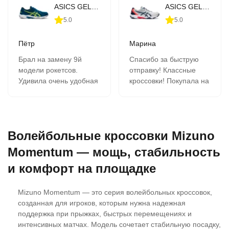
ASICS GEL-Rocket 10 (1071A054-403)
ASICS GEL-Rocket 10 (1071A054-960)
5.0
5.0
Пётр
Марина
Брал на замену 9й
Спасибо за быструю
модели рокетсов.
отправку! Классные
Удивила очень удобная
кроссовки! Покупала на
шнуровка, нога не
подарок. Подошли
гуляет, сильно
идеально! Заказываем
затягивать не надо.
в этом магазине не
Сидят хорошо.
первый раз. Всё
Волейбольные кроссовки Mizuno
нравится!
Momentum — мощь, стабильность
и комфорт на площадке
Mizuno Momentum — это серия волейбольных кроссовок,
созданная для игроков, которым нужна надежная
поддержка при прыжках, быстрых перемещениях и
интенсивных матчах. Модель сочетает стабильную посадку,