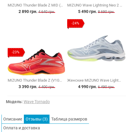
MIZUNO Thunder Blade Z MID (V1GA237552)
MIZUNO Wave Lightning Neo 2 (V1GA220241)
2 890 грн.
5 490 грн.
4 640 грн.
8 690 грн.
-24%
-23%
MIZUNO Thunder Blade Z (V1GA237002)
Женские MIZUNO Wave Lightning Z7 (V1GC220002)
3 390 грн.
4 990 грн.
4 400 грн.
6 490 грн.
Модель:
Wave Tornado
Описание
Отзывы (3)
Таблица размеров
Оплата и доставка