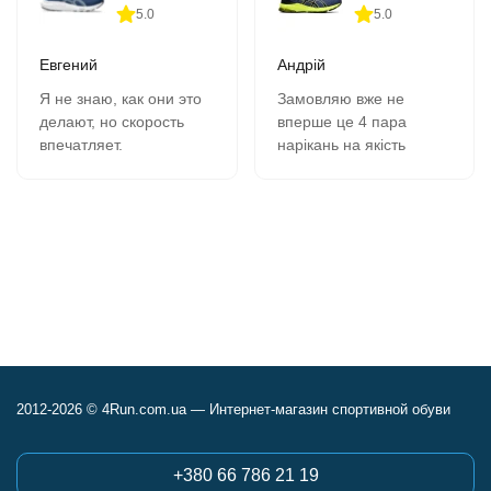
5.0
5.0
Евгений
Андрій
Я не знаю, как они это
Замовляю вже не
делают, но скорость
вперше це 4 пара
впечатляет.
нарікань на якість
В 11-00 зашёл на сайт,
кросівок немає все
сделал заказ, на
супер, оформлення
следующий день в 9-00
замовлення швидка
забрал в почтомате.
вчора замовив сьогодні
К качеству никаких
отримав всім
вопросов- 2 сезона,
рекомендую.
полёт нормальный.
Сегодня заказываю
четвёртую пару.
2012-2026 © 4Run.com.ua — Интернет-магазин спортивной обуви
+380 66 786 21 19