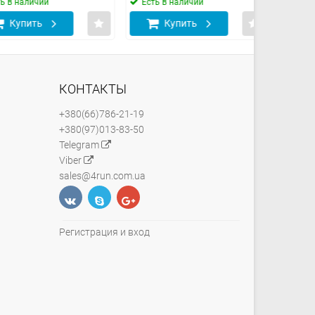
наличии
Есть в наличии
Есть в н
пить
Купить
Куп
КОНТАКТЫ
+380(66)786-21-19
+380(97)013-83-50
Telegram
Viber
sales@4run.com.ua
Регистрация и вход