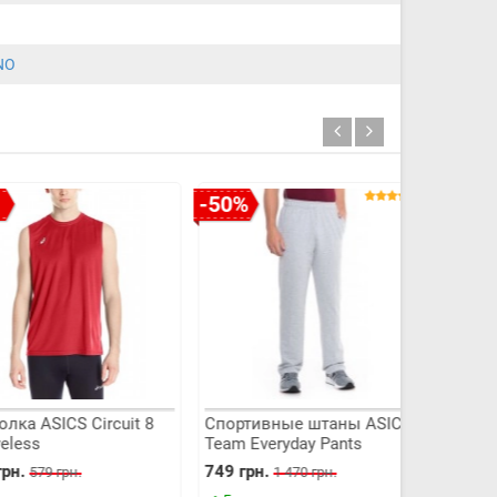
NO
-50%
-44%
ASICS Circuit 8
Спортивные штаны ASICS
Штаны ASI
s
Team Everyday Pants
Pants
749 грн.
949 грн.
579 грн.
1 470 грн.
1 