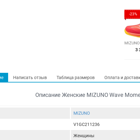
-23%
3 
ие
Написать отзыв
Таблица размеров
Оплата и достав
Описание Женские MIZUNO Wave Mome
MIZUNO
V1GC211236
Женщины