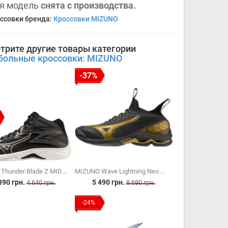
я модель
снята с производства.
ссовки бренда:
Кроссовки MIZUNO
трите другие товары категории
больные кроссовки: MIZUNO
-37%
MIZUNO Thunder Blade Z MID (V1GA237552)
MIZUNO Wave Lightning Neo 2 (V1GA220241)
890 грн.
5 490 грн.
4 640 грн.
8 690 грн.
-24%