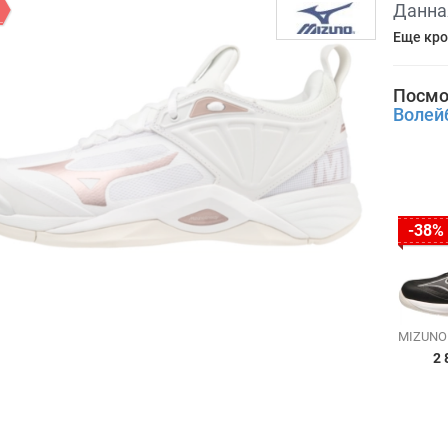
Данна
Еще кро
Посмо
Волей
-38%
2 