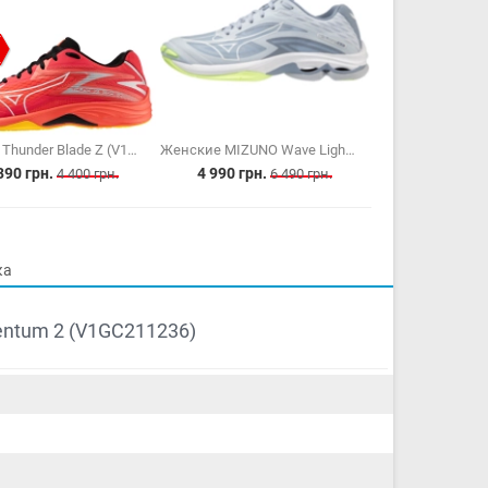
MIZUNO Thunder Blade Z (V1GA237002)
Женские MIZUNO Wave Lightning Z7 (V1GC220002)
390 грн.
4 990 грн.
4 400 грн.
6 490 грн.
ка
ntum 2 (V1GC211236)