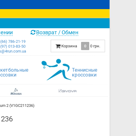
чении
Возврат / Обмен
(66) 786-21-19
Корзина
0
0 грн.
(97) 013-83-50
s@4run.com.ua
скетбольные
Теннисные
оссовки
кроссовки
m 2 (V1GC211236)
1236