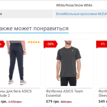
White/Rose/Snow White
я
Волейбольные кроссовки MIZU
акже может понравиться
-30%
-6%
ля бега ASICS
Футболка ASICS Team
Футболка 
 2
Essential
Sleeveles
.
579 грн.
549 грн.
1 470 грн.
820 грн.