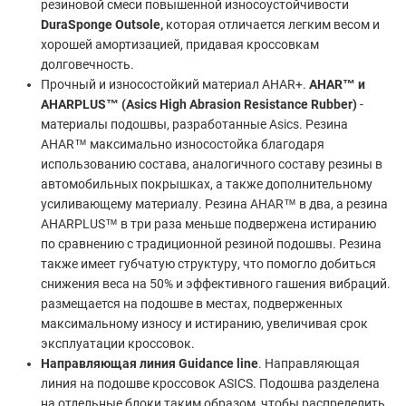
резиновой смеси повышенной износоустойчивости
DuraSponge Outsole,
которая отличается легким весом и
хорошей амортизацией, придавая кроссовкам
долговечность.
Прочный и износостойкий материал AHAR+.
AHAR™ и
AHARPLUS™ (Asics High Abrasion Resistance Rubber)
-
материалы подошвы, разработанные Asics. Резина
AHAR™ максимально износостойка благодаря
использованию состава, аналогичного составу резины в
автомобильных покрышках, а также дополнительному
усиливающему материалу. Резина AHAR™ в два, а резина
AHARPLUS™ в три раза меньше подвержена истиранию
по сравнению с традиционной резиной подошвы. Резина
также имеет губчатую структуру, что помогло добиться
снижения веса на 50% и эффективного гашения вибраций.
размещается на подошве в местах, подверженных
максимальному износу и истиранию, увеличивая срок
эксплуатации кроссовок.
Направляющая линия Guidance line
. Направляющая
линия на подошве кроссовок ASICS. Подошва разделена
на отдельные блоки таким образом, чтобы распределить