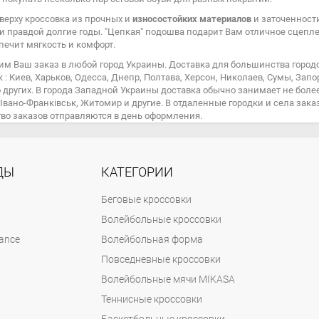
верху кроссовка из прочных и
износостойких материалов
и заточенности
и правдой долгие годы. "Цепкая" подошва подарит Вам отличное сцеп
печит мягкость и комфорт.
им Ваш заказ в любой город Украины. Доставка для большинства город
к : Киев, Харьков, Одесса, Днепр, Полтава, Херсон, Николаев, Сумы, Зап
других. В города Западной Украины доставка обычно занимает не более дв
 Івано-Франківськ, Житомир и другие. В отдаленные городки и села за
во заказов отправляются в день оформления.
ДЫ
КАТЕГОРИИ
Беговые кроссовки
Волейбольные кроссовки
ance
Волейбольная форма
Повседневные кроссовки
Волейбольные мячи MIKASA
Теннисные кроссовки