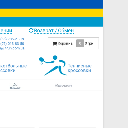
чении
Возврат / Обмен
(66) 786-21-19
Корзина
0
0 грн.
(97) 013-83-50
s@4run.com.ua
скетбольные
Теннисные
оссовки
кроссовки