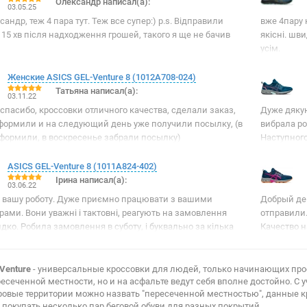
Олександр написал(а):
03.05.25
андр, теж 4 пара тут. Теж все супер:) p.s. Відправили
вже 4пару 
15 хв після надходження грошей, такого я ще не бачив
якісні. шв
усім.
Женские ASICS GEL-Venture 8 (1012A708-024)
Татьяна написал(а):
03.11.22
спасибо, кроссовки отличного качества, сделали заказ,
Дуже дяку
формили и на следующий день уже получили посылку, (в
вибрала ро
оформили, в воскресенье забрали посылку)
Наступного
ASICS GEL-Venture 8 (1011A824-402)
Ірина написал(а):
03.06.22
 вашу роботу. Дуже приємно працювати з вашими
Добрый ден
ами. Вони уважні і тактовні, реагують на замовлення
отправили.
ко. Робила замовлення в суботу, і буквально за кілька
Качество н
ісля відправки замовлення зі мною зв'язувався
ик магазину. Кросівки-супер. Це вже третя моя покупка у
газині. Порадив мені цей магазин знайомий, який вже
Venture
- универсальные кроссовки для людей, только начинающих про
ресеченной местности, но и на асфальте ведут себя вполне достойно. С 
ків робить у вас покупки. Дякую, що робити наше життя
ровые территории можно назвать "пересеченной местностью", данные к
. Успіхів вам і задоволених клієнтів!
окупать несколько пар беговой обуви для разных покрытий.