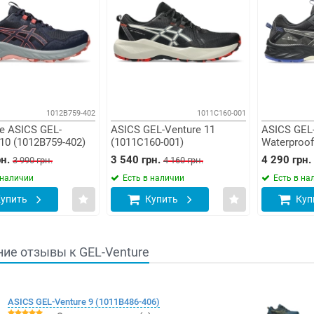
1012B759-402
1011C160-001
 ASICS GEL-
ASICS GEL-Venture 11
ASICS GEL-
10 (1012B759-402)
(1011C160-001)
Waterproof
н.
3 540 грн.
4 290 грн.
3 990 грн.
4 160 грн.
 наличии
Есть в наличии
Есть в на
упить
Купить
Куп
ие отзывы к GEL-Venture
ASICS GEL-Venture 9 (1011B486-406)