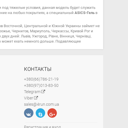
 под тяжелые условия, данная модель будет служить
ление на любых покрытиях, а специальный
ASICS-Гель
в
ов Восточной, Центральной и Южной Украины займет не
орожье, Чернигов, Мариуполь, Черкассы, Кривой Рог и
ух дней: Львів, Ужгород, Рівне, Вінниця, Чернівці,
каз может ехать немного дольше. Подавляющее
КОНТАКТЫ
+380(66)786-21-19
+380(97)013-83-50
Telegram
Viber
sales@4run.com.ua
Регистрация и вход