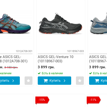
1012A708-301
1011B967-003
 ASICS GEL-
ASICS GEL-Venture 10
ASICS GEL-
8 (1012A708-301)
(1011B967-003)
(1011B967-
н.
3 899 грн.
3 899 грн.
3 150 грн.
 наличии
Есть в наличии
Есть в на
упить
Купить
Куп
-15%
-11%