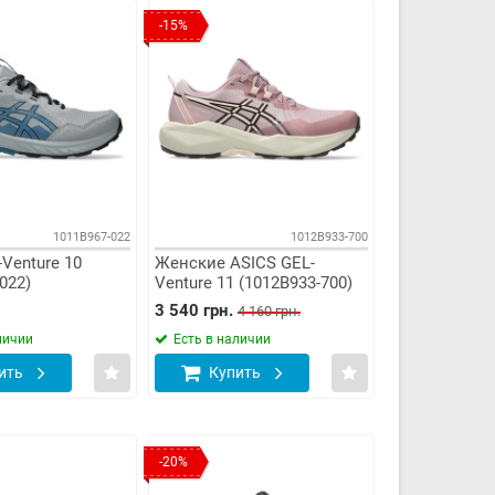
-15%
1011B967-022
1012B933-700
Venture 10
Женские ASICS GEL-
022)
Venture 11 (1012B933-700)
3 540 грн.
4 160 грн.
личии
Есть в наличии
ить
Купить
-20%