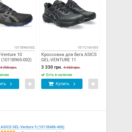
1011B965-002
1011C160-003
Venture 10
Кроссовки для бега ASICS
 (1011B965-002)
GEL-VENTURE 11
(1011C160-003)
3 330 грн.
4 790 грн.
4 160 грн.
личии
Есть в наличии
ить
Купить
ASICS GEL-Venture 9 (1011B486-406)