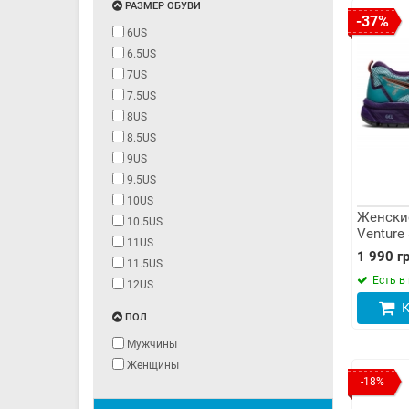
РАЗМЕР ОБУВИ
-37%
6US
6.5US
7US
7.5US
8US
8.5US
9US
9.5US
10US
Женские
10.5US
Venture 
11US
1 990 гр
11.5US
Есть в
12US
К
ПОЛ
Мужчины
Женщины
-18%