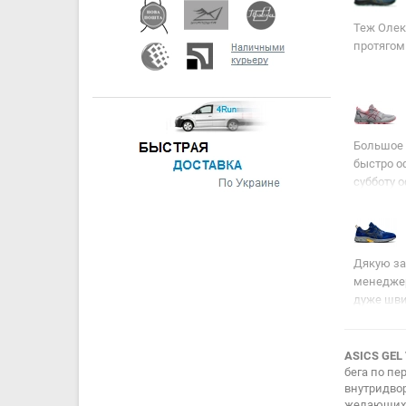
Теж Олекс
протягом 
Большое 
быстро о
субботу 
Дякую за
менеджер
дуже швид
хвилин п
представн
цьому ма
ASICS GEL 
бега по пе
кілька ро
внутридво
зручнішим
желающих п