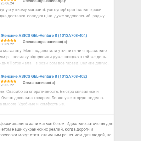
Олександр написал(а):
25.06.24
купую у цьому магазині. усе супер! оригінальні кроси,
идка доставка. солодка ціна. дуже задоволений. раджу
Женские ASICS GEL-Venture 8 (1012A708-404)
Олександра написал(а):
30.09.22
ю магазину. Мені подзвонили уточнити чи я правильно
змір. І посилку відправили дуже швидко в той же день.
 дня її отримала. І з розміром все гаразд. Велике дякую.
Женские ASICS GEL-Venture 8 (1012A708-402)
Ольга написал(а):
28.05.22
ь. Спасибо за оперативность. Быстро связались и
 Очень довольна товаром. Бегаю уже вторую неделю.
а высоте. Удобные и комфортные.
фессионально заниматься бегом. Идеально заточены для
учетом наших украинских реалий, когда дороги и
россовки могут стать отличным решением для людей, не