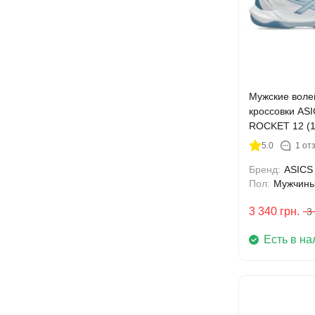
Мужские воле
кроссовки AS
ROCKET 12 (1
5.0
1 от
Бренд:
ASICS
Пол:
Мужчин
3 340
грн.
3
Есть в на