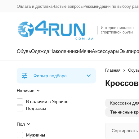
Оплата и доставка
Частые вопросы
Рекомендации по выбору раз
Интернет-магазин
спортивной обуви
Обувь
Одежда
Наколенники
Мячи
Аксессуары
Экипиро
Главная
Обув
Фильтр подбора
Кроссов
Наличие
В наличии в Украине
Кроссовки для
Под заказ
Теннисные кр
Пол
Сортировать:
Мужчины