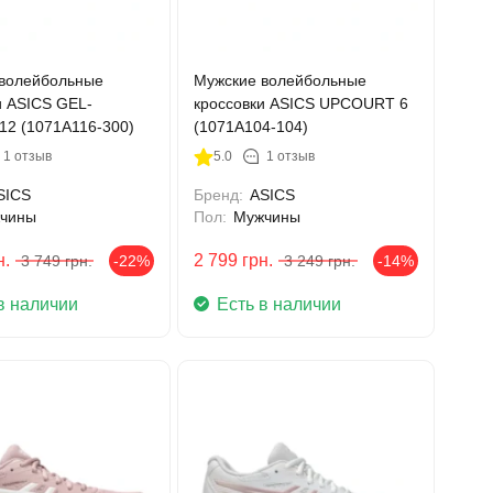
волейбольные
Мужские волейбольные
и ASICS GEL-
кроссовки ASICS UPCOURT 6
2 (1071A116-300)
(1071A104-104)
1 отзыв
5.0
1 отзыв
SICS
Бренд:
ASICS
чины
Пол:
Мужчины
н.
2 799
грн.
3 749
грн.
-22%
3 249
грн.
-14%
в наличии
Есть в наличии