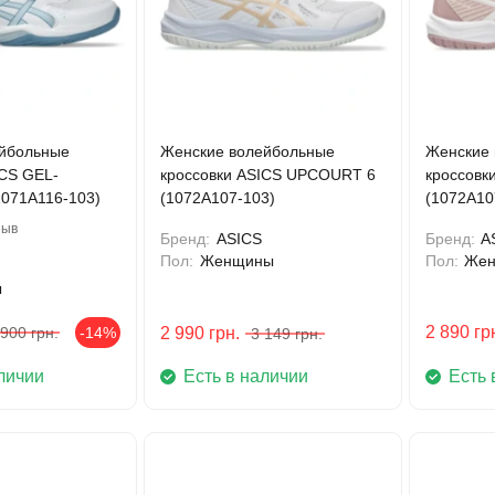
йбольные
Женские волейбольные
Женские 
ICS GEL-
кроссовки ASICS UPCOURT 6
кроссовк
071A116-103)
(1072A107-103)
(1072A10
зыв
Бренд:
ASICS
Бренд:
A
Пол:
Женщины
Пол:
Же
ы
2 890
гр
 900
грн.
-14%
2 990
грн.
3 149
грн.
личии
Есть в наличии
Есть 