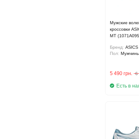
Мужские воле
кроссовки AS
MT (1071A095
Бренд:
ASICS
Пол:
Мужчин
5 490
грн.
6
Есть в на