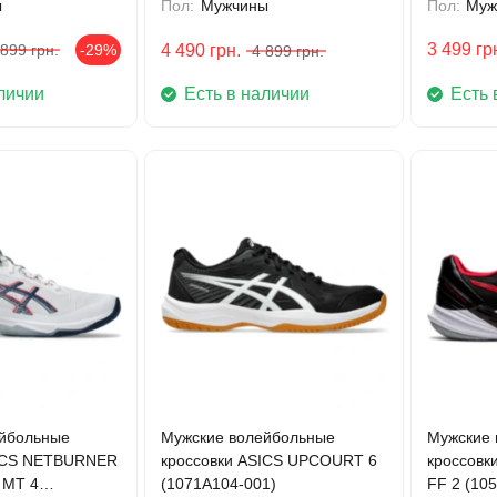
ы
Пол:
Мужчины
Пол:
Муж
3 499
гр
 899
грн.
-29%
4 490
грн.
4 899
грн.
личии
Есть в наличии
Есть 
йбольные
Мужские волейбольные
Мужские 
SICS NETBURNER
кроссовки ASICS UPCOURT 6
кроссовк
 MT 4
(1071A104-001)
FF 2 (10