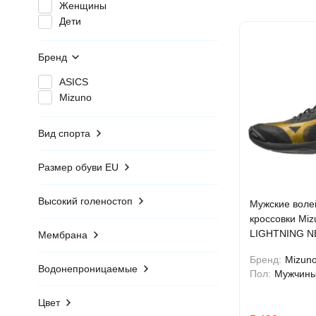
Женщины
Дети
Бренд
ASICS
Mizuno
Вид спорта
Размер обуви EU
Высокий голеностоп
Мужские воле
кроссовки Mi
LIGHTNING N
Мембрана
(V1GA220241
Бренд:
Mizun
Водонепроницаемые
Пол:
Мужчин
Цвет