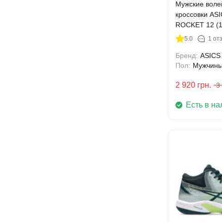
Мужские воле
кроссовки AS
ROCKET 12 (1
5.0
1 от
Бренд:
ASICS
Пол:
Мужчин
2 920
грн.
3
Есть в на