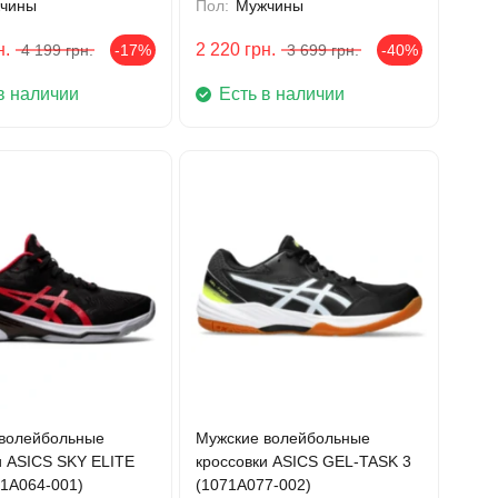
чины
Пол:
Мужчины
н.
2 220
грн.
4 199
грн.
-17%
3 699
грн.
-40%
в наличии
Есть в наличии
волейбольные
Мужские волейбольные
и ASICS SKY ELITE
кроссовки ASICS GEL-TASK 3
51A064-001)
(1071A077-002)