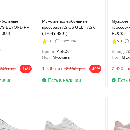
йбольные
Мужские волейбольные
Мужские 
ICS BEYOND FF
кроссовки ASICS GEL-TASK
кроссовк
-300)
(B704Y-4901)
ROCKET 1
5.0
2 отзыва
5.0
ы
Бренд:
ASICS
Бренд:
A
Пол:
Мужчины
Пол:
Муж
1 730
грн.
2 920
гр
 349
грн.
-14%
2 890
грн.
-40%
личии
Есть в наличии
Есть 