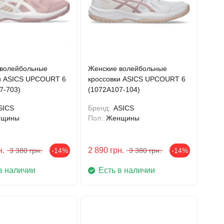
волейбольные
Женские волейбольные
и ASICS UPCOURT 6
кроссовки ASICS UPCOURT 6
7-703)
(1072A107-104)
SICS
Бренд:
ASICS
нщины
Пол:
Женщины
н.
2 890
грн.
3 380
грн.
-14%
3 380
грн.
-14%
в наличии
Есть в наличии