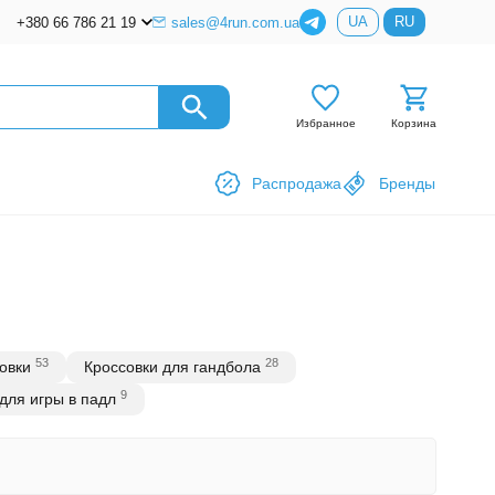
UA
RU
+380 66 786 21 19
sales@4run.com.ua
Избранное
Корзина
Распродажа
Бренды
53
28
овки
Кроссовки для гандбола
9
для игры в падл