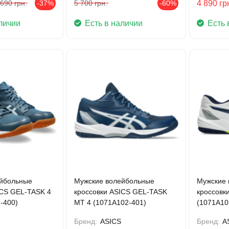
 690
грн.
-37%
5 700
грн.
-60%
4 890
гр
личии
Есть в наличии
Есть 
йбольные
Мужские волейбольные
Мужские 
ICS GEL-TASK 4
кроссовки ASICS GEL-TASK
кроссовк
-400)
MT 4 (1071A102-401)
(1071A10
Бренд:
ASICS
Бренд:
A