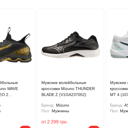
йбольные
Мужские волейбольные
Мужские 
zuno WAVE
кроссовки Mizuno THUNDER
кроссовк
EO 2
BLADE Z (V1GA237052)
MT 4 (10
)
o
Бренд:
Mizuno
Бренд:
A
ы
Пол:
Мужчины
Пол:
Муж
от
2 299
грн.