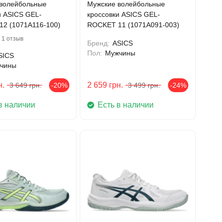
волейбольные
Мужские волейбольные
и ASICS GEL-
кроссовки ASICS GEL-
2 (1071A116-100)
ROCKET 11 (1071A091-003)
1 отзыв
Бренд:
ASICS
Пол:
Мужчины
SICS
чины
н.
2 659
грн.
3 649
грн.
-20%
3 499
грн.
-24%
в наличии
Есть в наличии