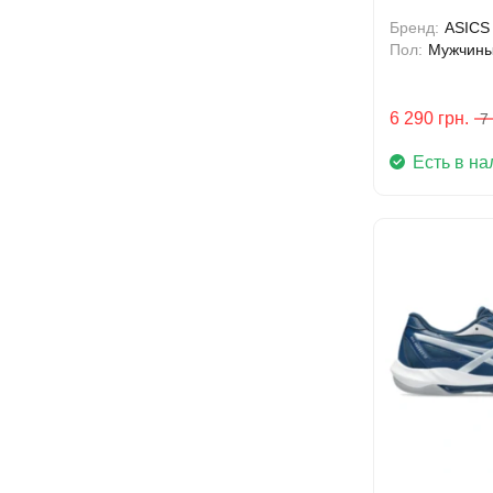
(1051A090-10
Бренд:
ASICS
Пол:
Мужчин
6 290
грн.
7
Есть в на