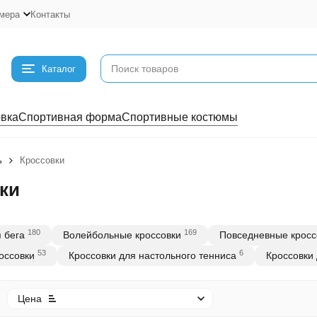
мера
Контакты
Каталог
вка
Спортивная форма
Спортивные костюмы
ь
Кроссовки
ки
180
169
 бега
Волейбольные кроссовки
Повседневные кросс
53
6
оссовки
Кроссовки для настольного тенниса
Кроссовки 
Цена