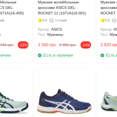
йбольные
Мужские волейбольные
Мужские 
ICS GEL-
кроссовки ASICS GEL-
кроссовк
071A116-400)
ROCKET 12 (1071A116-001)
ROCKET 1
зыв
5.0
1 отзыв
5.0
Бренд:
ASICS
Бренд:
A
ы
Пол:
Мужчины
Пол:
Муж
3 340
грн.
2 920
гр
 749
грн.
-22%
3 900
грн.
-14%
личии
Есть в наличии
Есть 