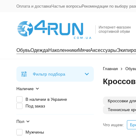
Оплата и доставка
Частые вопросы
Рекомендации по выбору раз
Интернет-магазин
спортивной обуви
Обувь
Одежда
Наколенники
Мячи
Аксессуары
Экипиро
Главная
Обув
Фильтр подбора
Кроссов
Наличие
В наличии в Украине
Кроссовки для
Под заказ
Теннисные кр
Пол
Что ищем:
Бр
Мужчины