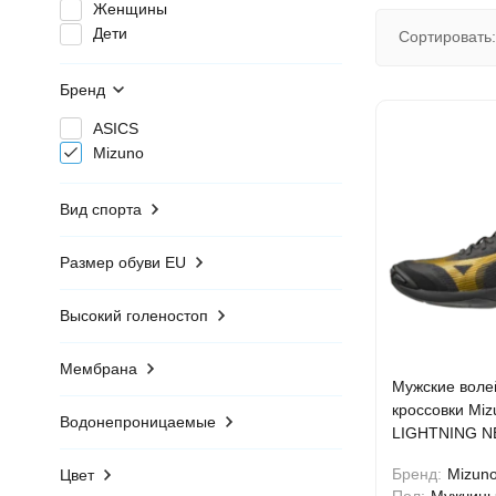
Женщины
Дети
Сортировать:
Бренд
ASICS
Mizuno
Вид спорта
Размер обуви EU
Высокий голеностоп
Мембрана
Мужские воле
кроссовки Mi
Водонепроницаемые
LIGHTNING N
(V1GA220241
Бренд:
Mizun
Цвет
Пол:
Мужчин