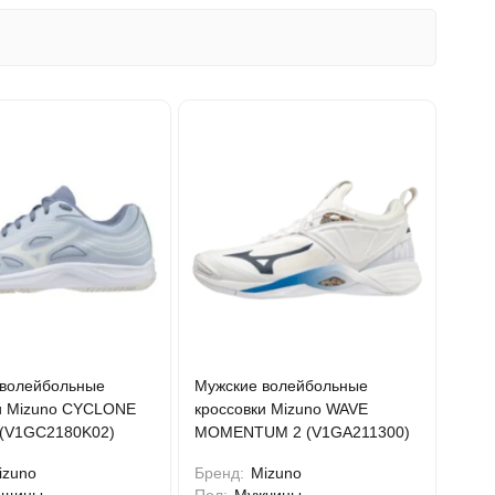
волейбольные
Мужские волейбольные
и Mizuno CYCLONE
кроссовки Mizuno WAVE
 (V1GC2180K02)
MOMENTUM 2 (V1GA211300)
izuno
Бренд:
Mizuno
нщины
Пол:
Мужчины