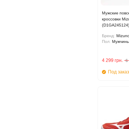
Мужские повс
кроссовки Mi
(D1GA245124
Бренд:
Mizun
Пол:
Мужчин
4 299
грн.
6
Под заказ