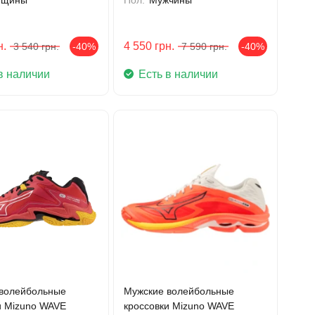
н.
4 550
грн.
3 540
грн.
-40%
7 590
грн.
-40%
в наличии
Есть в наличии
волейбольные
Мужские волейбольные
и Mizuno WAVE
кроссовки Mizuno WAVE