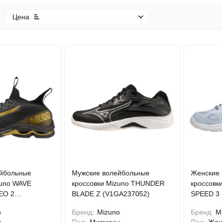
Цена
йбольные
Мужские волейбольные
Женские 
zuno WAVE
кроссовки Mizuno THUNDER
кроссовк
EO 2
BLADE Z (V1GA237052)
SPEED 3
)
o
Бренд:
Mizuno
Бренд:
M
ы
Пол:
Мужчины
Пол:
Же