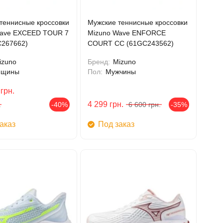
теннисные кроссовки
Мужские теннисные кроссовки
Wave EXCEED TOUR 7
Mizuno Wave ENFORCE
267662)
COURT CC (61GC243562)
izuno
Бренд:
Mizuno
нщины
Пол:
Мужчины
грн.
4 299
грн.
.
-40%
6 600
грн.
-35%
аказ
Под заказ