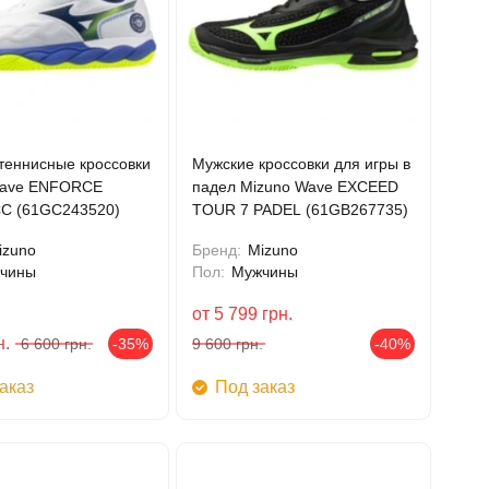
теннисные кроссовки
Мужские кроссовки для игры в
Wave ENFORCE
падел Mizuno Wave EXCEED
C (61GC243520)
TOUR 7 PADEL (61GB267735)
izuno
Бренд:
Mizuno
чины
Пол:
Мужчины
от
5 799
грн.
н.
6 600
грн.
-35%
9 600
грн.
-40%
аказ
Под заказ