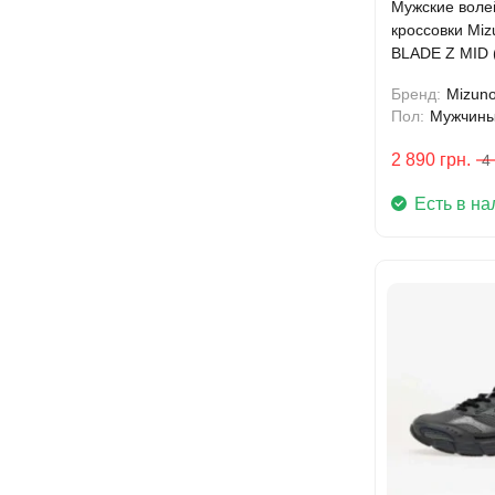
Мужские воле
кроссовки Mi
BLADE Z MID 
Бренд:
Mizun
Пол:
Мужчин
2 890
грн.
4
Есть в на