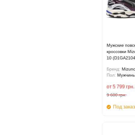
Мужские повс
кроссовки Mi
10 (D1GA2104
Бренд:
Mizun
Пол:
Мужчин
от
5 799
грн.
9 600
грн.
Под заказ