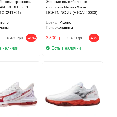
беговые кроссовки
Женские волейбольные
WAVE REBELLION
кроссовки Mizuno Wave
U1GD241701)
LIGHTNING Z7 (V1GA220038)
izuno
Бренд:
Mizuno
чины
Пол:
Женщины
н.
3 300
грн.
10 430
грн.
-40%
6 490
грн.
-49%
в наличии
Есть в наличии