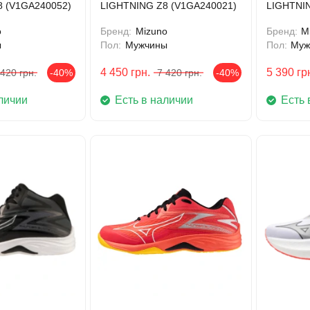
8 (V1GA240052)
LIGHTNING Z8 (V1GA240021)
LIGHTNIN
o
Бренд:
Mizuno
Бренд:
M
ы
Пол:
Мужчины
Пол:
Муж
4 450
грн.
5 390
гр
 420
грн.
-40%
7 420
грн.
-40%
личии
Есть в наличии
Есть 