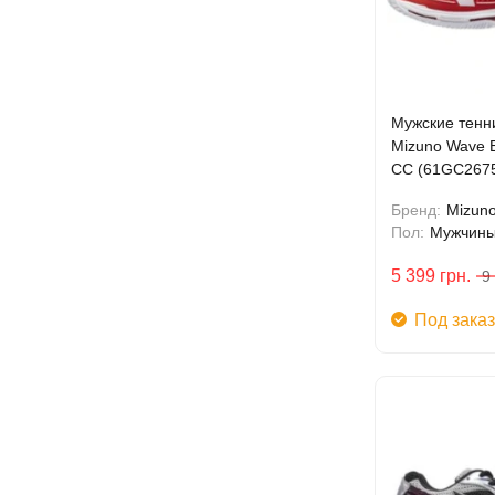
Мужские тенн
Mizuno Wave
CC (61GC267
Бренд:
Mizun
Пол:
Мужчин
5 399
грн.
9
Под заказ