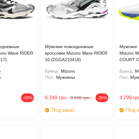
едневные
Мужские повседневные
Мужские 
zuno Wave RIDER
кроссовки Mizuno Wave RIDER
Mizuno 
17)
10 (D1GA210418)
COURT C
o
Бренд:
Mizuno
Бренд:
M
ы
Пол:
Мужчины
Пол:
Муж
6 249
грн.
4 299
гр
-40%
9 600
грн.
-35%
Под заказ
Под з