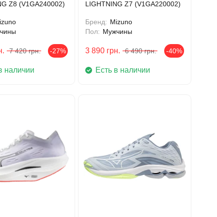
G Z8 (V1GA240002)
LIGHTNING Z7 (V1GA220002)
izuno
Бренд:
Mizuno
чины
Пол:
Мужчины
н.
3 890
грн.
7 420
грн.
-27%
6 490
грн.
-40%
в наличии
Есть в наличии