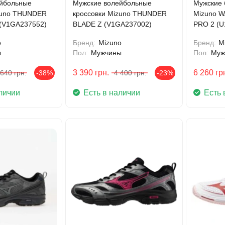
йбольные
Мужские волейбольные
Мужские 
zuno THUNDER
кроссовки Mizuno THUNDER
Mizuno 
(V1GA237552)
BLADE Z (V1GA237002)
PRO 2 (
o
Бренд:
Mizuno
Бренд:
M
ы
Пол:
Мужчины
Пол:
Муж
3 390
грн.
6 260
гр
 640
грн.
-38%
4 400
грн.
-23%
личии
Есть в наличии
Есть 