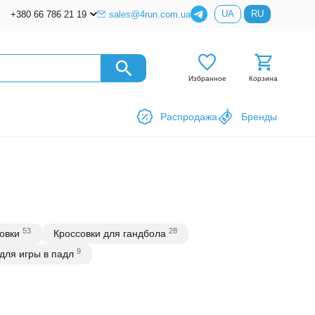
UA
RU
+380 66 786 21 19
sales@4run.com.ua
Избранное
Корзина
Распродажа
Бренды
53
28
овки
Кроссовки для гандбола
9
для игры в падл