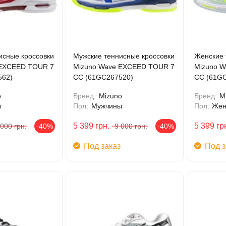
исные кроссовки
Мужские теннисные кроссовки
Женские 
 EXCEED TOUR 7
Mizuno Wave EXCEED TOUR 7
Mizuno 
562)
CC (61GC267520)
CC (61GC
o
Бренд:
Mizuno
Бренд:
M
ы
Пол:
Мужчины
Пол:
Же
5 399
грн.
5 399
гр
 000
грн.
-40%
9 000
грн.
-40%
Под заказ
Под з