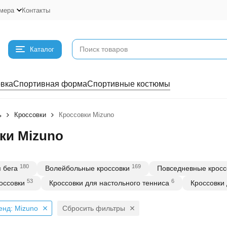
мера
Контакты
Каталог
вка
Спортивная форма
Спортивные костюмы
ь
Кроссовки
Кроссовки Mizuno
ки Mizuno
180
169
 бега
Волейбольные кроссовки
Повседневные кросс
53
6
оссовки
Кроссовки для настольного тенниса
Кроссовки 
енд: Mizuno
Сбросить фильтры