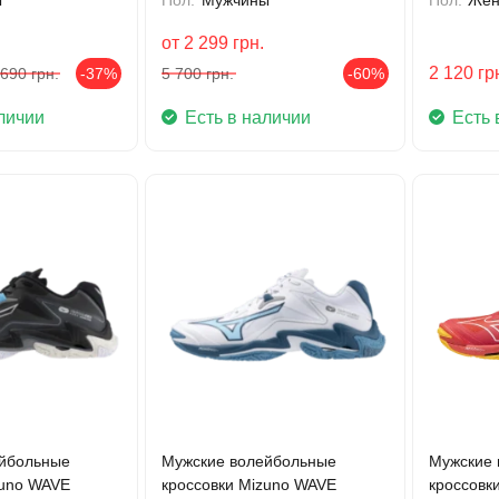
от
2 299
грн.
2 120
гр
 690
грн.
-37%
5 700
грн.
-60%
личии
Есть в наличии
Есть 
йбольные
Мужские волейбольные
Мужские 
zuno WAVE
кроссовки Mizuno WAVE
кроссовк