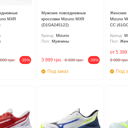
едневные
Мужские повседневные
Женские 
zuno MXR
кроссовки Mizuno MXR
Mizuno 
)
(D1GA245122)
CC (61GC
o
Бренд:
Mizuno
Бренд:
M
ы
Пол:
Мужчины
Пол:
Же
от
5 399
3 999
грн.
 600
грн.
-35%
6 600
грн.
-39%
9 000
грн
Под заказ
Под з