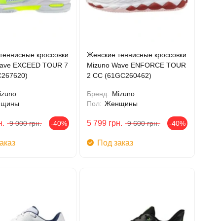
теннисные кроссовки
Женские теннисные кроссовки
Wave EXCEED TOUR 7
Mizuno Wave ENFORCE TOUR
267620)
2 CC (61GC260462)
izuno
Бренд:
Mizuno
нщины
Пол:
Женщины
н.
5 799
грн.
9 000
грн.
-40%
9 600
грн.
-40%
аказ
Под заказ