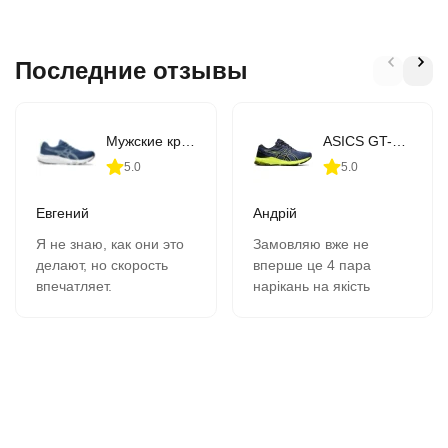
Последние отзывы
Мужские кроссовки для бега ASICS GEL-CONTEND 9 (1011B881-407)
ASICS GT-1000 10 (1011B001-406)
5.0
5.0
Евгений
Андрій
Я не знаю, как они это
Замовляю вже не
делают, но скорость
вперше це 4 пара
впечатляет.
нарікань на якість
В 11-00 зашёл на сайт,
кросівок немає все
сделал заказ, на
супер, оформлення
следующий день в 9-00
замовлення швидка
забрал в почтомате.
вчора замовив сьогодні
К качеству никаких
отримав всім
вопросов- 2 сезона,
рекомендую.
полёт нормальный.