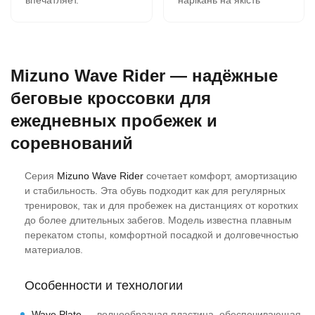
впечатляет.
нарікань на якість
В 11-00 зашёл на сайт,
кросівок немає все
сделал заказ, на
супер, оформлення
следующий день в 9-00
замовлення швидка
забрал в почтомате.
вчора замовив сьогодні
Mizuno Wave Rider — надёжные
К качеству никаких
отримав всім
вопросов- 2 сезона,
рекомендую.
беговые кроссовки для
полёт нормальный.
ежедневных пробежек и
Сегодня заказываю
четвёртую пару.
соревнований
Серия
Mizuno Wave Rider
сочетает комфорт, амортизацию
и стабильность. Эта обувь подходит как для регулярных
тренировок, так и для пробежек на дистанциях от коротких
до более длительных забегов. Модель известна плавным
перекатом стопы, комфортной посадкой и долговечностью
материалов.
Особенности и технологии
Wave Plate
— волнообразная пластина, обеспечивающая