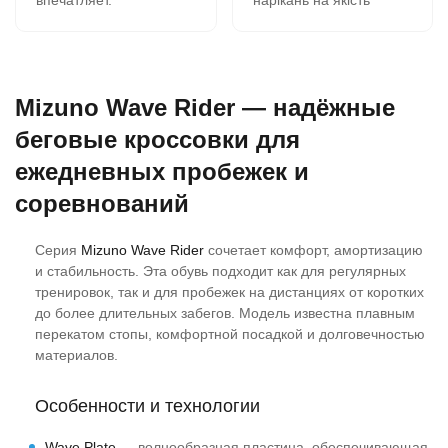
впечатляет.
нарікань на якість
В 11-00 зашёл на сайт,
кросівок немає все
сделал заказ, на
супер, оформлення
следующий день в 9-00
замовлення швидка
забрал в почтомате.
вчора замовив сьогодні
Mizuno Wave Rider — надёжные
К качеству никаких
отримав всім
вопросов- 2 сезона,
рекомендую.
беговые кроссовки для
полёт нормальный.
ежедневных пробежек и
Сегодня заказываю
четвёртую пару.
соревнований
Серия
Mizuno Wave Rider
сочетает комфорт, амортизацию
и стабильность. Эта обувь подходит как для регулярных
тренировок, так и для пробежек на дистанциях от коротких
до более длительных забегов. Модель известна плавным
перекатом стопы, комфортной посадкой и долговечностью
материалов.
Особенности и технологии
Wave Plate
— волнообразная пластина, обеспечивающая