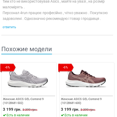
Тим хто не використовував Asics , майте на увазі , на розмір
маломірять .
Персонал 4run працює професійно , чітко уважно . Покупкою
задоволені . Однозначно рекомендую і товар і продавця .
ответить
Похожие модели
-6%
-6%
Женские ASICS GEL-Contend 9
Женские ASICS GEL-Contend 9
(1012B681-502)
(1012B681-600)
3 199 грн.
3 199 грн.
3 399 грн.
3 399 грн.
Есть в наличии
Есть в наличии