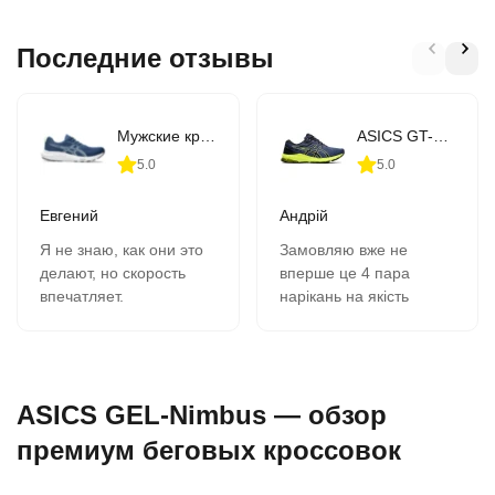
Последние отзывы
Мужские кроссовки для бега ASICS GEL-CONTEND 9 (1011B881-407)
ASICS GT-1000 10 (1011B001-406)
5.0
5.0
Евгений
Андрій
Я не знаю, как они это
Замовляю вже не
делают, но скорость
вперше це 4 пара
впечатляет.
нарікань на якість
В 11-00 зашёл на сайт,
кросівок немає все
сделал заказ, на
супер, оформлення
следующий день в 9-00
замовлення швидка
забрал в почтомате.
вчора замовив сьогодні
ASICS GEL-Nimbus — обзор
К качеству никаких
отримав всім
вопросов- 2 сезона,
рекомендую.
премиум беговых кроссовок
полёт нормальный.
Сегодня заказываю