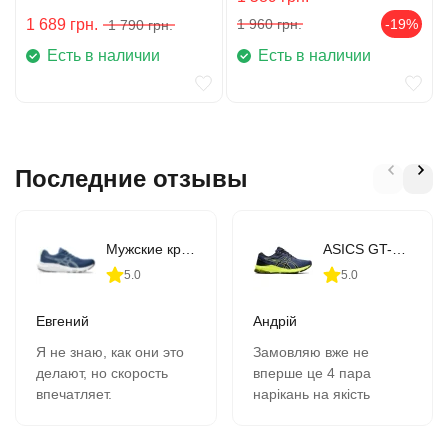
1 689
грн.
1 960
грн.
-19%
1 790
грн.
Есть в наличии
Есть в наличии
Последние отзывы
Мужские кроссовки для бега ASICS GEL-CONTEND 9 (1011B881-407)
ASICS GT-1000 10 (1011B001-406)
5.0
5.0
Евгений
Андрій
Я не знаю, как они это
Замовляю вже не
делают, но скорость
вперше це 4 пара
впечатляет.
нарікань на якість
В 11-00 зашёл на сайт,
кросівок немає все
сделал заказ, на
супер, оформлення