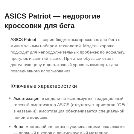
следующий день в 9-00
замовлення швидка
забрал в почтомате.
вчора замовив сьогодні
ASICS Patriot — недорогие
К качеству никаких
отримав всім
вопросов- 2 сезона,
рекомендую.
кроссовки для бега
полёт нормальный.
Сегодня заказываю
ASICS Patriot
— серия бюджетных кроссовок для бега с
четвёртую пару.
минимальным набором технологий. Модель хорошо
подходит для непродолжительных пробежек по асфальту,
прогулок и занятий в зале. При этом обувь сочетает
доступную цену и достаточный уровень комфорта для
повседневного использования.
Ключевые характеристики
Амортизация
: в модели не используется традиционный
гелевый амортизатор ASICS (отсутствует приставка
"GEL"
в названии); амортизация обеспечивается специальной
пеной в подошве.
Верх
: многослойная сетка с усиливающими накладками
— прочный и хорошо вентилируемый материал.